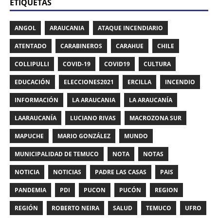
ETIQUETAS
ANGOL
ARAUCANIA
ATAQUE INCENDIARIO
ATENTADO
CARABINEROS
CARAHUE
CHILE
COLLIPULLI
COVID-19
COVID19
CULTURA
EDUCACIÓN
ELECCIONES2021
ERCILLA
INCENDIO
INFORMACIÓN
LA ARAUCANIA
LA ARAUCANÍA
LAARAUCANÍA
LUCIANO RIVAS
MACROZONA SUR
MAPUCHE
MARIO GONZÁLEZ
MUNDO
MUNICIPALIDAD DE TEMUCO
NOTA
NOTAS
NOTICIA
NOTICIAS
PADRE LAS CASAS
PAIS
PANDEMIA
PDI
PUCON
PUCÓN
REGION
REGIÓN
ROBERTO NEIRA
SALUD
TEMUCO
UFRO