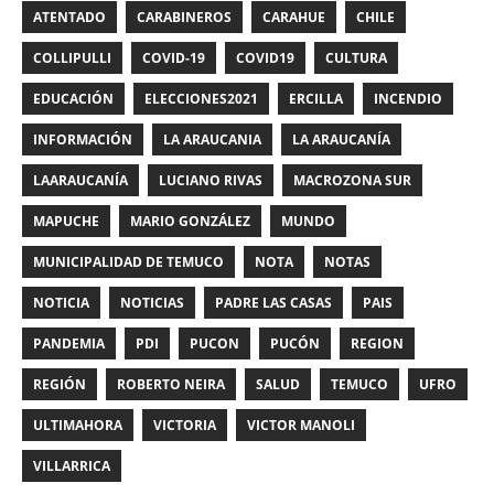
ATENTADO
CARABINEROS
CARAHUE
CHILE
COLLIPULLI
COVID-19
COVID19
CULTURA
EDUCACIÓN
ELECCIONES2021
ERCILLA
INCENDIO
INFORMACIÓN
LA ARAUCANIA
LA ARAUCANÍA
LAARAUCANÍA
LUCIANO RIVAS
MACROZONA SUR
MAPUCHE
MARIO GONZÁLEZ
MUNDO
MUNICIPALIDAD DE TEMUCO
NOTA
NOTAS
NOTICIA
NOTICIAS
PADRE LAS CASAS
PAIS
PANDEMIA
PDI
PUCON
PUCÓN
REGION
REGIÓN
ROBERTO NEIRA
SALUD
TEMUCO
UFRO
ULTIMAHORA
VICTORIA
VICTOR MANOLI
VILLARRICA