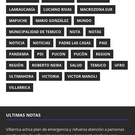
LAARAUCANÍA
LUCIANO RIVAS
MACROZONA SUR
MAPUCHE
MARIO GONZÁLEZ
MUNDO
MUNICIPALIDAD DE TEMUCO
NOTA
NOTAS
NOTICIA
NOTICIAS
PADRE LAS CASAS
PAIS
PANDEMIA
PDI
PUCON
PUCÓN
REGION
REGIÓN
ROBERTO NEIRA
SALUD
TEMUCO
UFRO
ULTIMAHORA
VICTORIA
VICTOR MANOLI
VILLARRICA
ULTIMAS NOTAS
Villarrica activa plan de emergencia y refuerza atención a personas