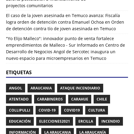
proyectos comunitarios
El caso de la joven asesinada en Temuco avanza: Fiscalía
logra orden de detención contra Emanuel Ochoa
en
Orden
de detención contra tío de joven asesinada en Temuco
"Yo Elijo Malleco": innovador punto de venta fortalece
emprendimientos de Malleco - Sur Informado
en
Centro de
Desarrollo de Negocios Angol de Sercotec inaugura un
nuevo espacio para microempresarios en Temuco
ETIQUETAS
ANGOL
ARAUCANIA
ATAQUE INCENDIARIO
ATENTADO
CARABINEROS
CARAHUE
CHILE
COLLIPULLI
COVID-19
COVID19
CULTURA
EDUCACIÓN
ELECCIONES2021
ERCILLA
INCENDIO
INFORMACIÓN
LA ARAUCANIA
LA ARAUCANÍA