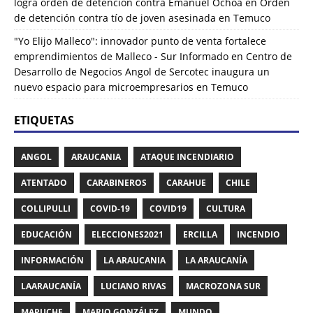
logra orden de detención contra Emanuel Ochoa
en
Orden
de detención contra tío de joven asesinada en Temuco
"Yo Elijo Malleco": innovador punto de venta fortalece
emprendimientos de Malleco - Sur Informado
en
Centro de
Desarrollo de Negocios Angol de Sercotec inaugura un
nuevo espacio para microempresarios en Temuco
ETIQUETAS
ANGOL
ARAUCANIA
ATAQUE INCENDIARIO
ATENTADO
CARABINEROS
CARAHUE
CHILE
COLLIPULLI
COVID-19
COVID19
CULTURA
EDUCACIÓN
ELECCIONES2021
ERCILLA
INCENDIO
INFORMACIÓN
LA ARAUCANIA
LA ARAUCANÍA
LAARAUCANÍA
LUCIANO RIVAS
MACROZONA SUR
MAPUCHE
MARIO GONZÁLEZ
MUNDO