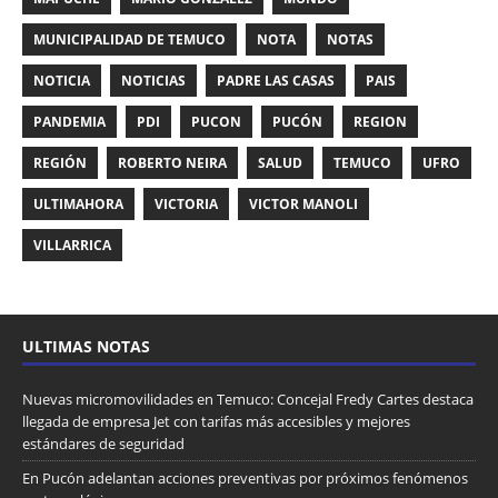
MUNICIPALIDAD DE TEMUCO
NOTA
NOTAS
NOTICIA
NOTICIAS
PADRE LAS CASAS
PAIS
PANDEMIA
PDI
PUCON
PUCÓN
REGION
REGIÓN
ROBERTO NEIRA
SALUD
TEMUCO
UFRO
ULTIMAHORA
VICTORIA
VICTOR MANOLI
VILLARRICA
ULTIMAS NOTAS
Nuevas micromovilidades en Temuco: Concejal Fredy Cartes destaca
llegada de empresa Jet con tarifas más accesibles y mejores
estándares de seguridad
En Pucón adelantan acciones preventivas por próximos fenómenos