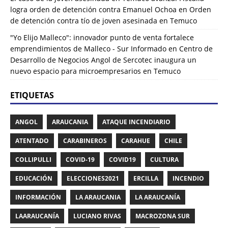
logra orden de detención contra Emanuel Ochoa
en
Orden
de detención contra tío de joven asesinada en Temuco
"Yo Elijo Malleco": innovador punto de venta fortalece
emprendimientos de Malleco - Sur Informado
en
Centro de
Desarrollo de Negocios Angol de Sercotec inaugura un
nuevo espacio para microempresarios en Temuco
ETIQUETAS
ANGOL
ARAUCANIA
ATAQUE INCENDIARIO
ATENTADO
CARABINEROS
CARAHUE
CHILE
COLLIPULLI
COVID-19
COVID19
CULTURA
EDUCACIÓN
ELECCIONES2021
ERCILLA
INCENDIO
INFORMACIÓN
LA ARAUCANIA
LA ARAUCANÍA
LAARAUCANÍA
LUCIANO RIVAS
MACROZONA SUR