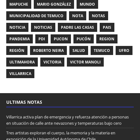
MAPUCHE
MARIO GONZÁLEZ
MUNDO
MUNICIPALIDAD DE TEMUCO
NOTA
NOTAS
NOTICIA
NOTICIAS
PADRE LAS CASAS
PAIS
PANDEMIA
PDI
PUCON
PUCÓN
REGION
REGIÓN
ROBERTO NEIRA
SALUD
TEMUCO
UFRO
ULTIMAHORA
VICTORIA
VICTOR MANOLI
VILLARRICA
ULTIMAS NOTAS
Villarrica activa plan de emergencia y refuerza atención a personas
en situación de calle ante nevazones y temperaturas bajo cero
Tres artistas exploran el cuerpo, la memoria y la materia en
exposición de la Universidad Autónoma de Chile