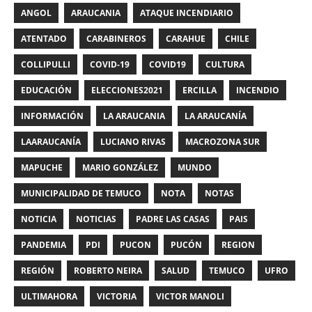
ANGOL
ARAUCANIA
ATAQUE INCENDIARIO
ATENTADO
CARABINEROS
CARAHUE
CHILE
COLLIPULLI
COVID-19
COVID19
CULTURA
EDUCACIÓN
ELECCIONES2021
ERCILLA
INCENDIO
INFORMACIÓN
LA ARAUCANIA
LA ARAUCANÍA
LAARAUCANÍA
LUCIANO RIVAS
MACROZONA SUR
MAPUCHE
MARIO GONZÁLEZ
MUNDO
MUNICIPALIDAD DE TEMUCO
NOTA
NOTAS
NOTICIA
NOTICIAS
PADRE LAS CASAS
PAIS
PANDEMIA
PDI
PUCON
PUCÓN
REGION
REGIÓN
ROBERTO NEIRA
SALUD
TEMUCO
UFRO
ULTIMAHORA
VICTORIA
VICTOR MANOLI