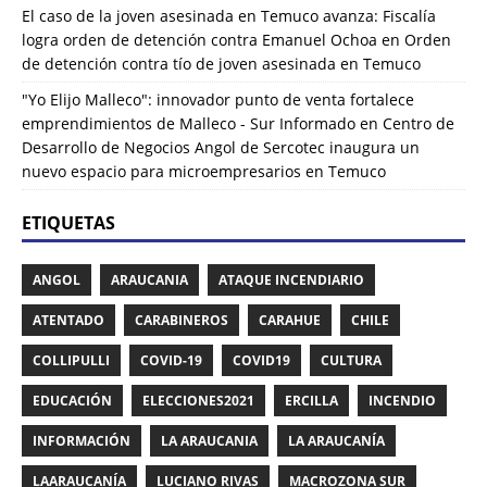
El caso de la joven asesinada en Temuco avanza: Fiscalía
logra orden de detención contra Emanuel Ochoa
en
Orden
de detención contra tío de joven asesinada en Temuco
"Yo Elijo Malleco": innovador punto de venta fortalece
emprendimientos de Malleco - Sur Informado
en
Centro de
Desarrollo de Negocios Angol de Sercotec inaugura un
nuevo espacio para microempresarios en Temuco
ETIQUETAS
ANGOL
ARAUCANIA
ATAQUE INCENDIARIO
ATENTADO
CARABINEROS
CARAHUE
CHILE
COLLIPULLI
COVID-19
COVID19
CULTURA
EDUCACIÓN
ELECCIONES2021
ERCILLA
INCENDIO
INFORMACIÓN
LA ARAUCANIA
LA ARAUCANÍA
LAARAUCANÍA
LUCIANO RIVAS
MACROZONA SUR