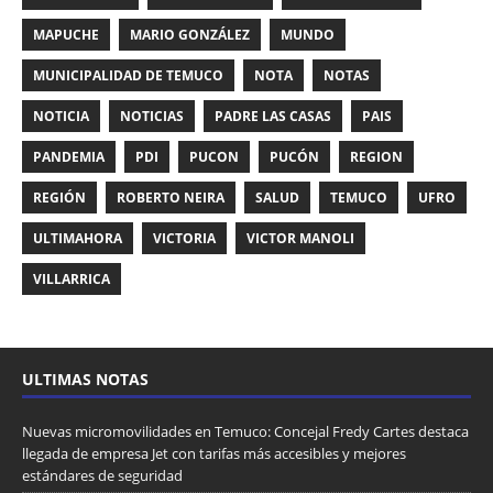
MAPUCHE
MARIO GONZÁLEZ
MUNDO
MUNICIPALIDAD DE TEMUCO
NOTA
NOTAS
NOTICIA
NOTICIAS
PADRE LAS CASAS
PAIS
PANDEMIA
PDI
PUCON
PUCÓN
REGION
REGIÓN
ROBERTO NEIRA
SALUD
TEMUCO
UFRO
ULTIMAHORA
VICTORIA
VICTOR MANOLI
VILLARRICA
ULTIMAS NOTAS
Nuevas micromovilidades en Temuco: Concejal Fredy Cartes destaca
llegada de empresa Jet con tarifas más accesibles y mejores
estándares de seguridad