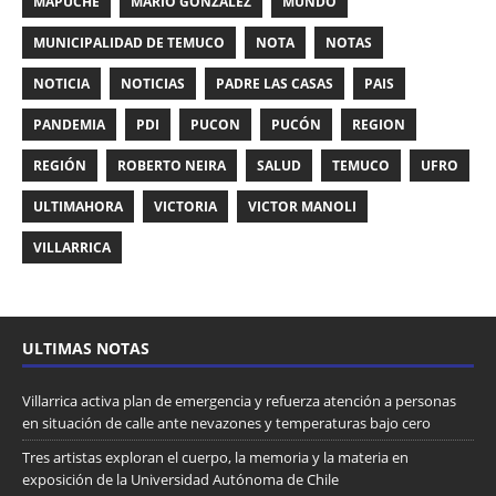
MAPUCHE
MARIO GONZÁLEZ
MUNDO
MUNICIPALIDAD DE TEMUCO
NOTA
NOTAS
NOTICIA
NOTICIAS
PADRE LAS CASAS
PAIS
PANDEMIA
PDI
PUCON
PUCÓN
REGION
REGIÓN
ROBERTO NEIRA
SALUD
TEMUCO
UFRO
ULTIMAHORA
VICTORIA
VICTOR MANOLI
VILLARRICA
ULTIMAS NOTAS
Villarrica activa plan de emergencia y refuerza atención a personas
en situación de calle ante nevazones y temperaturas bajo cero
Tres artistas exploran el cuerpo, la memoria y la materia en
exposición de la Universidad Autónoma de Chile