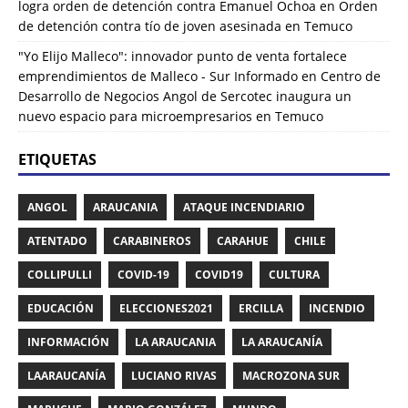
logra orden de detención contra Emanuel Ochoa
en
Orden
de detención contra tío de joven asesinada en Temuco
"Yo Elijo Malleco": innovador punto de venta fortalece
emprendimientos de Malleco - Sur Informado
en
Centro de
Desarrollo de Negocios Angol de Sercotec inaugura un
nuevo espacio para microempresarios en Temuco
ETIQUETAS
ANGOL
ARAUCANIA
ATAQUE INCENDIARIO
ATENTADO
CARABINEROS
CARAHUE
CHILE
COLLIPULLI
COVID-19
COVID19
CULTURA
EDUCACIÓN
ELECCIONES2021
ERCILLA
INCENDIO
INFORMACIÓN
LA ARAUCANIA
LA ARAUCANÍA
LAARAUCANÍA
LUCIANO RIVAS
MACROZONA SUR