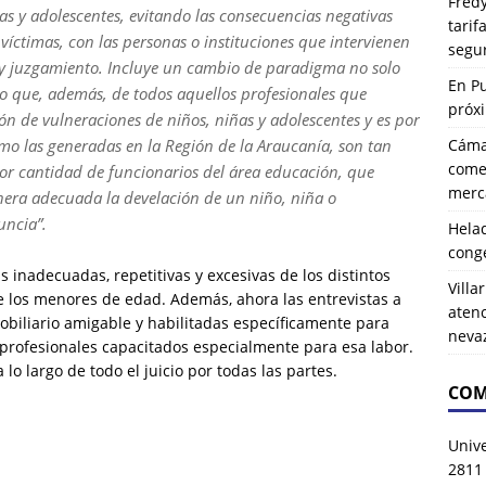
Fredy
as y adolescentes, evitando las consecuencias negativas
tarif
víctimas, con las personas o instituciones que intervienen
segu
n y juzgamiento. Incluye un cambio de paradigma no solo
En P
ino que, además, de todos aquellos profesionales que
próx
ión de vulneraciones de niños, niñas y adolescentes y es por
Cáma
omo las generadas en la Región de la Araucanía, son tan
comer
or cantidad de funcionarios del área educación, que
merca
era adecuada la develación de un niño, niña o
uncia”.
Hela
cong
as inadecuadas, repetitivas y excesivas de los distintos
Villa
e los menores de edad. Además, ahora las entrevistas a
atenc
obiliario amigable y habilitadas específicamente para
neva
r profesionales capacitados especialmente para esa labor.
 a lo largo de todo el juicio por todas las partes.
COM
Univ
2811