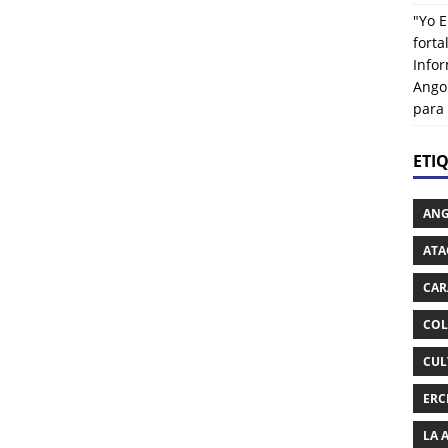
"Yo E
fort
Info
Ango
para
ETI
AN
ATA
CAR
COL
CUL
ERC
LA 