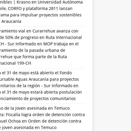
nibles | Krasno
en
Universidad Autónoma
hile, CORFO y plataforma 2811 lanzan
rama para impulsar proyectos sostenibles
a Araucanía
ramiento vial en Curarrehue avanza con
de 50% de progreso en Ruta Internacional
CH - Sur Informado
en
MOP trabaja en el
ramiento de la pasada urbana de
rrehue que forma parte de la Ruta
rnacional 199-CH
 el 31 de mayo está abierto el Fondo
ursable Aguas Araucanía para proyectos
itarios de la región - Sur Informado
en
 el 31 de mayo estará abierta postulación
anciamiento de proyectos comunitarios
so de la joven asesinada en Temuco
a: Fiscalía logra orden de detención contra
uel Ochoa
en
Orden de detención contra
de joven asesinada en Temuco