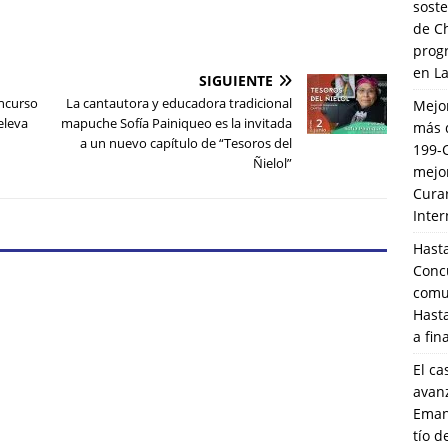
soste
de C
prog
en L
SIGUIENTE
oncurso
La cantautora y educadora tradicional
Mejo
eleva
mapuche Sofía Painiqueo es la invitada
más 
a un nuevo capítulo de “Tesoros del
199-
Ñielol”
mejo
Cura
Inte
Hasta
Conc
comun
Hasta
a fin
El ca
avanz
Eman
tío 