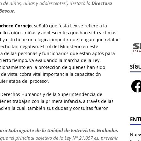
a de niños, niñas y adolescentes”, destacó la
Directora
Bascur.
Pacheco Cornejo
, señaló que “esta Ley se refiere a la
llos niños, niñas y adolescentes que han sido víctimas
l y esto tiene una lógica, impedir que tengan que relatar
cho tan negativo. El rol del Ministerio en este
da de las personas y funcionarios que están aptos para
 cierto tiempo, va evaluando la marcha de la Ley,
SÍG
cionamiento en la protección de quienes han sido
de vista, cobra vital importancia la capacitación
ier etapa del proceso”.
 y Derechos Humanos y de la Superintendencia de
ienes trabajan con la primera infancia, a través de las
d en la cual, también sus dudas y consultas fueron
ENT
dora Subrogante de la Unidad de Entrevistas Grabadas
Nuev
 que “el principal objetivo de la Ley N° 21.057 es, prevenir