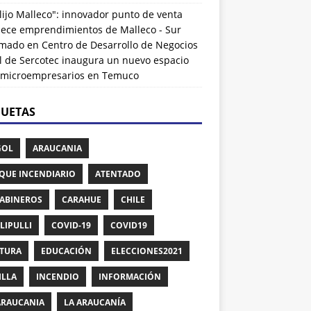
lijo Malleco": innovador punto de venta
alece emprendimientos de Malleco - Sur
rmado
en
Centro de Desarrollo de Negocios
l de Sercotec inaugura un nuevo espacio
 microempresarios en Temuco
QUETAS
GOL
ARAUCANIA
QUE INCENDIARIO
ATENTADO
ABINEROS
CARAHUE
CHILE
LIPULLI
COVID-19
COVID19
TURA
EDUCACIÓN
ELECCIONES2021
ILLA
INCENDIO
INFORMACIÓN
ARAUCANIA
LA ARAUCANÍA