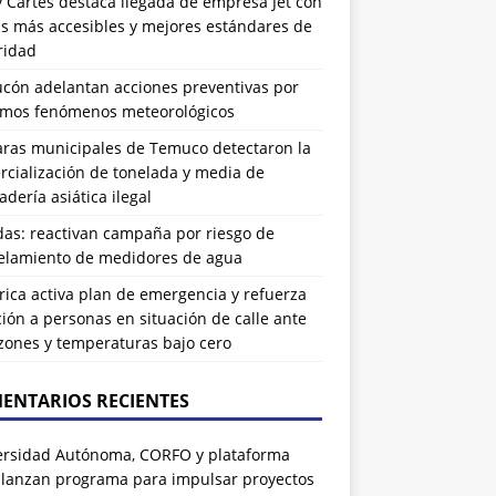
 Cartes destaca llegada de empresa Jet con
as más accesibles y mejores estándares de
ridad
ucón adelantan acciones preventivas por
imos fenómenos meteorológicos
ras municipales de Temuco detectaron la
cialización de tonelada y media de
dería asiática ilegal
das: reactivan campaña por riesgo de
elamiento de medidores de agua
rrica activa plan de emergencia y refuerza
ión a personas en situación de calle ante
zones y temperaturas bajo cero
ENTARIOS RECIENTES
ersidad Autónoma, CORFO y plataforma
 lanzan programa para impulsar proyectos