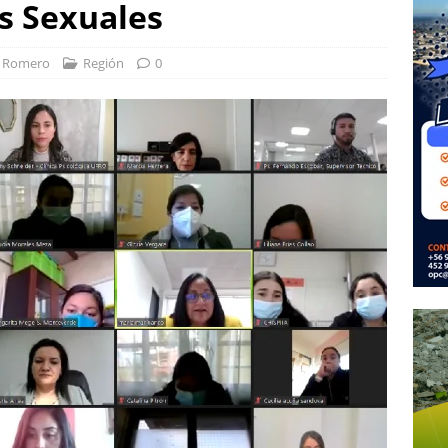
os Sexuales
r Romero
Región
0