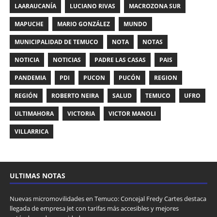
LAARAUCANÍA
LUCIANO RIVAS
MACROZONA SUR
MAPUCHE
MARIO GONZÁLEZ
MUNDO
MUNICIPALIDAD DE TEMUCO
NOTA
NOTAS
NOTICIA
NOTICIAS
PADRE LAS CASAS
PAIS
PANDEMIA
PDI
PUCON
PUCÓN
REGION
REGIÓN
ROBERTO NEIRA
SALUD
TEMUCO
UFRO
ULTIMAHORA
VICTORIA
VICTOR MANOLI
VILLARRICA
ULTIMAS NOTAS
Nuevas micromovilidades en Temuco: Concejal Fredy Cartes destaca
llegada de empresa Jet con tarifas más accesibles y mejores