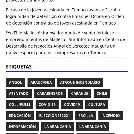
El caso de la joven asesinada en Temuco avanza: Fiscalía
logra orden de detención contra Emanuel Ochoa
en
Orden
de detención contra tío de joven asesinada en Temuco
"Yo Elijo Malleco": innovador punto de venta fortalece
emprendimientos de Malleco - Sur Informado
en
Centro de
Desarrollo de Negocios Angol de Sercotec inaugura un
nuevo espacio para microempresarios en Temuco
ETIQUETAS
ANGOL
ARAUCANIA
ATAQUE INCENDIARIO
ATENTADO
CARABINEROS
CARAHUE
CHILE
COLLIPULLI
COVID-19
COVID19
CULTURA
EDUCACIÓN
ELECCIONES2021
ERCILLA
INCENDIO
INFORMACIÓN
LA ARAUCANIA
LA ARAUCANÍA