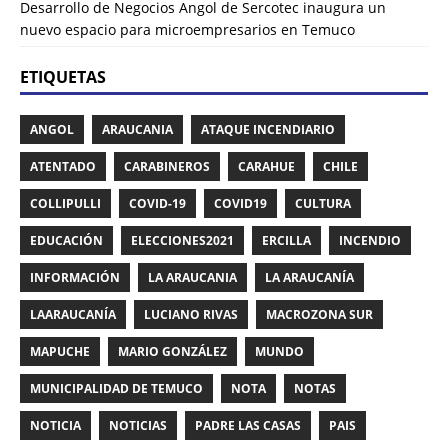
Desarrollo de Negocios Angol de Sercotec inaugura un
nuevo espacio para microempresarios en Temuco
ETIQUETAS
ANGOL
ARAUCANIA
ATAQUE INCENDIARIO
ATENTADO
CARABINEROS
CARAHUE
CHILE
COLLIPULLI
COVID-19
COVID19
CULTURA
EDUCACIÓN
ELECCIONES2021
ERCILLA
INCENDIO
INFORMACIÓN
LA ARAUCANIA
LA ARAUCANÍA
LAARAUCANÍA
LUCIANO RIVAS
MACROZONA SUR
MAPUCHE
MARIO GONZÁLEZ
MUNDO
MUNICIPALIDAD DE TEMUCO
NOTA
NOTAS
NOTICIA
NOTICIAS
PADRE LAS CASAS
PAIS