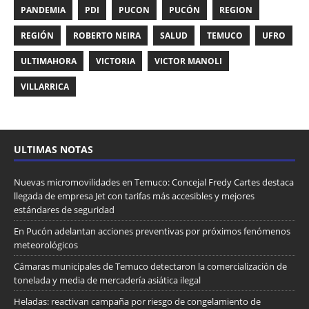
PANDEMIA
PDI
PUCON
PUCÓN
REGION
REGIÓN
ROBERTO NEIRA
SALUD
TEMUCO
UFRO
ULTIMAHORA
VICTORIA
VICTOR MANOLI
VILLARRICA
ULTIMAS NOTAS
Nuevas micromovilidades en Temuco: Concejal Fredy Cartes destaca
llegada de empresa Jet con tarifas más accesibles y mejores
estándares de seguridad
En Pucón adelantan acciones preventivas por próximos fenómenos
meteorológicos
Cámaras municipales de Temuco detectaron la comercialización de
tonelada y media de mercadería asiática ilegal
Heladas: reactivan campaña por riesgo de congelamiento de