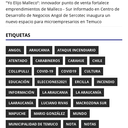
"Yo Elijo Malleco": innovador punto de venta fortalece
emprendimientos de Malleco - Sur Informado
en
Centro de
Desarrollo de Negocios Angol de Sercotec inaugura un
nuevo espacio para microempresarios en Temuco
ETIQUETAS
ANGOL
ARAUCANIA
ATAQUE INCENDIARIO
ATENTADO
CARABINEROS
CARAHUE
CHILE
COLLIPULLI
COVID-19
COVID19
CULTURA
EDUCACIÓN
ELECCIONES2021
ERCILLA
INCENDIO
INFORMACIÓN
LA ARAUCANIA
LA ARAUCANÍA
LAARAUCANÍA
LUCIANO RIVAS
MACROZONA SUR
MAPUCHE
MARIO GONZÁLEZ
MUNDO
MUNICIPALIDAD DE TEMUCO
NOTA
NOTAS