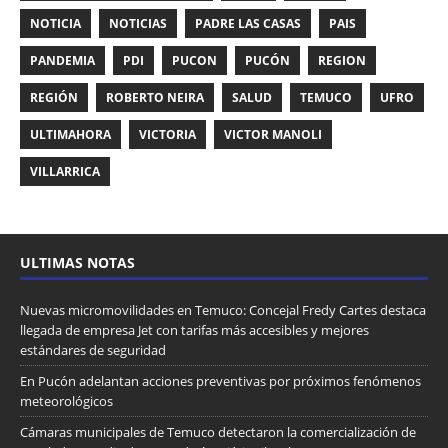
NOTICIA
NOTICIAS
PADRE LAS CASAS
PAIS
PANDEMIA
PDI
PUCON
PUCÓN
REGION
REGIÓN
ROBERTO NEIRA
SALUD
TEMUCO
UFRO
ULTIMAHORA
VICTORIA
VICTOR MANOLI
VILLARRICA
ULTIMAS NOTAS
Nuevas micromovilidades en Temuco: Concejal Fredy Cartes destaca
llegada de empresa Jet con tarifas más accesibles y mejores
estándares de seguridad
En Pucón adelantan acciones preventivas por próximos fenómenos
meteorológicos
Cámaras municipales de Temuco detectaron la comercialización de