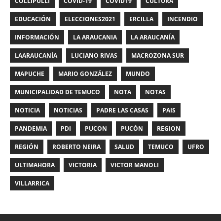
COLLIPULLI
COVID-19
COVID19
CULTURA
EDUCACIÓN
ELECCIONES2021
ERCILLA
INCENDIO
INFORMACIÓN
LA ARAUCANIA
LA ARAUCANÍA
LAARAUCANÍA
LUCIANO RIVAS
MACROZONA SUR
MAPUCHE
MARIO GONZÁLEZ
MUNDO
MUNICIPALIDAD DE TEMUCO
NOTA
NOTAS
NOTICIA
NOTICIAS
PADRE LAS CASAS
PAIS
PANDEMIA
PDI
PUCON
PUCÓN
REGION
REGIÓN
ROBERTO NEIRA
SALUD
TEMUCO
UFRO
ULTIMAHORA
VICTORIA
VICTOR MANOLI
VILLARRICA