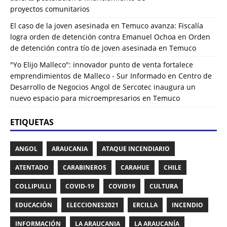
proyectos comunitarios
El caso de la joven asesinada en Temuco avanza: Fiscalía
logra orden de detención contra Emanuel Ochoa
en
Orden
de detención contra tío de joven asesinada en Temuco
"Yo Elijo Malleco": innovador punto de venta fortalece
emprendimientos de Malleco - Sur Informado
en
Centro de
Desarrollo de Negocios Angol de Sercotec inaugura un
nuevo espacio para microempresarios en Temuco
ETIQUETAS
ANGOL
ARAUCANIA
ATAQUE INCENDIARIO
ATENTADO
CARABINEROS
CARAHUE
CHILE
COLLIPULLI
COVID-19
COVID19
CULTURA
EDUCACIÓN
ELECCIONES2021
ERCILLA
INCENDIO
INFORMACIÓN
LA ARAUCANIA
LA ARAUCANÍA