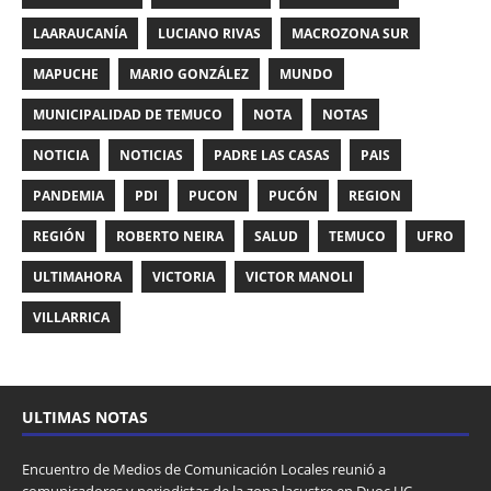
LAARAUCANÍA
LUCIANO RIVAS
MACROZONA SUR
MAPUCHE
MARIO GONZÁLEZ
MUNDO
MUNICIPALIDAD DE TEMUCO
NOTA
NOTAS
NOTICIA
NOTICIAS
PADRE LAS CASAS
PAIS
PANDEMIA
PDI
PUCON
PUCÓN
REGION
REGIÓN
ROBERTO NEIRA
SALUD
TEMUCO
UFRO
ULTIMAHORA
VICTORIA
VICTOR MANOLI
VILLARRICA
ULTIMAS NOTAS
Encuentro de Medios de Comunicación Locales reunió a
comunicadores y periodistas de la zona lacustre en Duoc UC