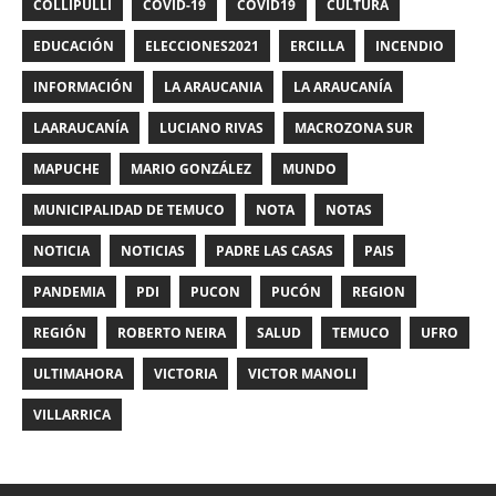
COLLIPULLI
COVID-19
COVID19
CULTURA
EDUCACIÓN
ELECCIONES2021
ERCILLA
INCENDIO
INFORMACIÓN
LA ARAUCANIA
LA ARAUCANÍA
LAARAUCANÍA
LUCIANO RIVAS
MACROZONA SUR
MAPUCHE
MARIO GONZÁLEZ
MUNDO
MUNICIPALIDAD DE TEMUCO
NOTA
NOTAS
NOTICIA
NOTICIAS
PADRE LAS CASAS
PAIS
PANDEMIA
PDI
PUCON
PUCÓN
REGION
REGIÓN
ROBERTO NEIRA
SALUD
TEMUCO
UFRO
ULTIMAHORA
VICTORIA
VICTOR MANOLI
VILLARRICA