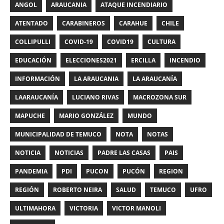
ANGOL
ARAUCANIA
ATAQUE INCENDIARIO
ATENTADO
CARABINEROS
CARAHUE
CHILE
COLLIPULLI
COVID-19
COVID19
CULTURA
EDUCACIÓN
ELECCIONES2021
ERCILLA
INCENDIO
INFORMACIÓN
LA ARAUCANIA
LA ARAUCANÍA
LAARAUCANÍA
LUCIANO RIVAS
MACROZONA SUR
MAPUCHE
MARIO GONZÁLEZ
MUNDO
MUNICIPALIDAD DE TEMUCO
NOTA
NOTAS
NOTICIA
NOTICIAS
PADRE LAS CASAS
PAIS
PANDEMIA
PDI
PUCON
PUCÓN
REGION
REGIÓN
ROBERTO NEIRA
SALUD
TEMUCO
UFRO
ULTIMAHORA
VICTORIA
VICTOR MANOLI