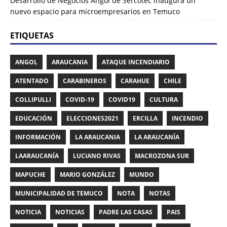
Desarrollo de Negocios Angol de Sercotec inaugura un
nuevo espacio para microempresarios en Temuco
ETIQUETAS
ANGOL
ARAUCANIA
ATAQUE INCENDIARIO
ATENTADO
CARABINEROS
CARAHUE
CHILE
COLLIPULLI
COVID-19
COVID19
CULTURA
EDUCACIÓN
ELECCIONES2021
ERCILLA
INCENDIO
INFORMACIÓN
LA ARAUCANIA
LA ARAUCANÍA
LAARAUCANÍA
LUCIANO RIVAS
MACROZONA SUR
MAPUCHE
MARIO GONZÁLEZ
MUNDO
MUNICIPALIDAD DE TEMUCO
NOTA
NOTAS
NOTICIA
NOTICIAS
PADRE LAS CASAS
PAIS