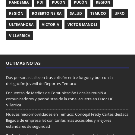
PANDEMIA
PDI
PUCON
PUCÓN
REGION
REGIÓN
ROBERTO NEIRA
SALUD
TEMUCO
UFRO
ULTIMAHORA
VICTORIA
VICTOR MANOLI
VILLARRICA
ULTIMAS NOTAS
Dos personas fallecen tras colisión entre furgón y bus con la
delegación juvenil de Deportes Temuco
Encuentro de Medios de Comunicación Locales reunió a
comunicadores y periodistas de la zona lacustre en Duoc UC
Villarrica
Nuevas micromovilidades en Temuco: Concejal Fredy Cartes destaca
llegada de empresa Jet con tarifas más accesibles y mejores
estándares de seguridad