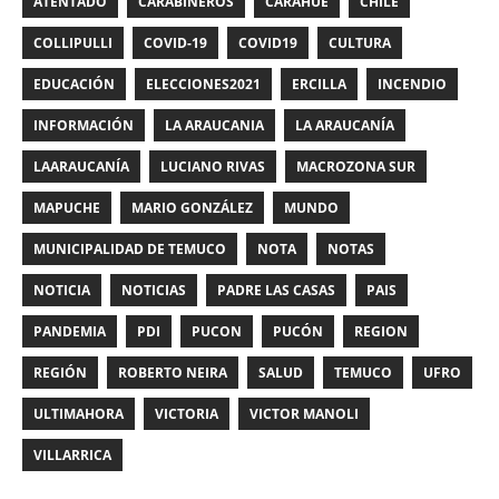
ATENTADO
CARABINEROS
CARAHUE
CHILE
COLLIPULLI
COVID-19
COVID19
CULTURA
EDUCACIÓN
ELECCIONES2021
ERCILLA
INCENDIO
INFORMACIÓN
LA ARAUCANIA
LA ARAUCANÍA
LAARAUCANÍA
LUCIANO RIVAS
MACROZONA SUR
MAPUCHE
MARIO GONZÁLEZ
MUNDO
MUNICIPALIDAD DE TEMUCO
NOTA
NOTAS
NOTICIA
NOTICIAS
PADRE LAS CASAS
PAIS
PANDEMIA
PDI
PUCON
PUCÓN
REGION
REGIÓN
ROBERTO NEIRA
SALUD
TEMUCO
UFRO
ULTIMAHORA
VICTORIA
VICTOR MANOLI
VILLARRICA