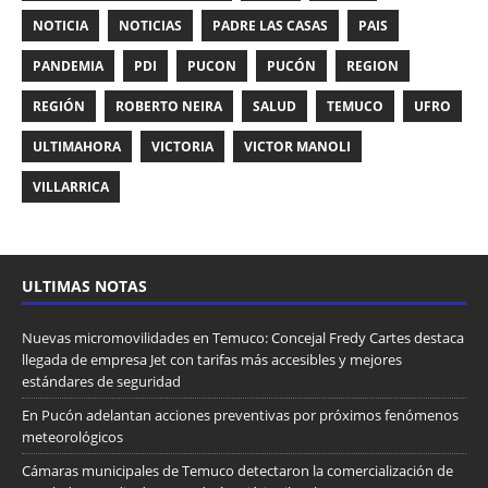
NOTICIA
NOTICIAS
PADRE LAS CASAS
PAIS
PANDEMIA
PDI
PUCON
PUCÓN
REGION
REGIÓN
ROBERTO NEIRA
SALUD
TEMUCO
UFRO
ULTIMAHORA
VICTORIA
VICTOR MANOLI
VILLARRICA
ULTIMAS NOTAS
Nuevas micromovilidades en Temuco: Concejal Fredy Cartes destaca
llegada de empresa Jet con tarifas más accesibles y mejores
estándares de seguridad
En Pucón adelantan acciones preventivas por próximos fenómenos
meteorológicos
Cámaras municipales de Temuco detectaron la comercialización de