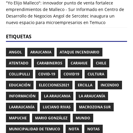
"Yo Elijo Malleco": innovador punto de venta fortalece
emprendimientos de Malleco - Sur Informado
en
Centro de
Desarrollo de Negocios Angol de Sercotec inaugura un
nuevo espacio para microempresarios en Temuco
ETIQUETAS
ANGOL
ARAUCANIA
ATAQUE INCENDIARIO
ATENTADO
CARABINEROS
CARAHUE
CHILE
COLLIPULLI
COVID-19
COVID19
CULTURA
EDUCACIÓN
ELECCIONES2021
ERCILLA
INCENDIO
INFORMACIÓN
LA ARAUCANIA
LA ARAUCANÍA
LAARAUCANÍA
LUCIANO RIVAS
MACROZONA SUR
MAPUCHE
MARIO GONZÁLEZ
MUNDO
MUNICIPALIDAD DE TEMUCO
NOTA
NOTAS