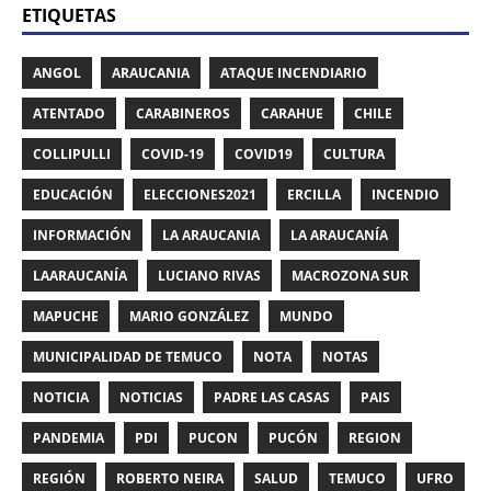
ETIQUETAS
ANGOL
ARAUCANIA
ATAQUE INCENDIARIO
ATENTADO
CARABINEROS
CARAHUE
CHILE
COLLIPULLI
COVID-19
COVID19
CULTURA
EDUCACIÓN
ELECCIONES2021
ERCILLA
INCENDIO
INFORMACIÓN
LA ARAUCANIA
LA ARAUCANÍA
LAARAUCANÍA
LUCIANO RIVAS
MACROZONA SUR
MAPUCHE
MARIO GONZÁLEZ
MUNDO
MUNICIPALIDAD DE TEMUCO
NOTA
NOTAS
NOTICIA
NOTICIAS
PADRE LAS CASAS
PAIS
PANDEMIA
PDI
PUCON
PUCÓN
REGION
REGIÓN
ROBERTO NEIRA
SALUD
TEMUCO
UFRO