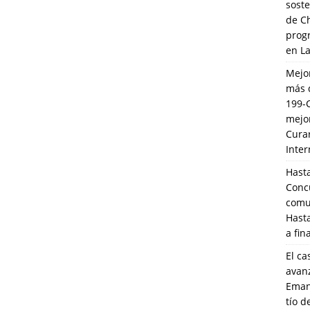
soste
de C
prog
en L
Mejo
más 
199-
mejo
Cura
Inte
Hasta
Conc
comun
Hasta
a fin
El ca
avanz
Eman
tío 