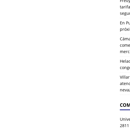
Fredy
tarif
segu
En P
próx
Cáma
comer
merca
Hela
cong
Villa
atenc
neva
COM
Univ
2811