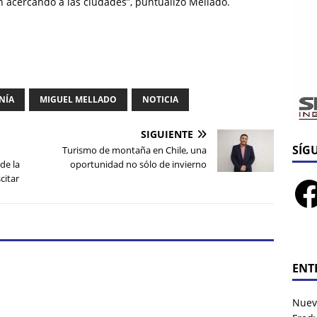
n acercando a las ciudades”, puntualizó Mellado.
NÍA
MIGUEL MELLADO
NOTICIA
SIGUIENTE
SÍG
Turismo de montaña en Chile, una
de la
oportunidad no sólo de invierno
citar
ENT
Nuev