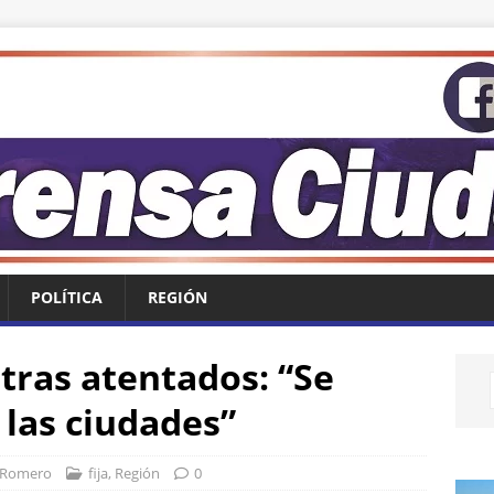
POLÍTICA
REGIÓN
tras atentados: “Se
 las ciudades”
 Romero
fija
,
Región
0