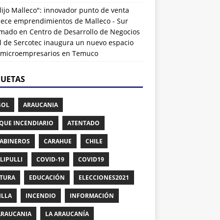
lijo Malleco": innovador punto de venta
alece emprendimientos de Malleco - Sur
rmado
en
Centro de Desarrollo de Negocios
l de Sercotec inaugura un nuevo espacio
 microempresarios en Temuco
QUETAS
GOL
ARAUCANIA
QUE INCENDIARIO
ATENTADO
ABINEROS
CARAHUE
CHILE
LIPULLI
COVID-19
COVID19
TURA
EDUCACIÓN
ELECCIONES2021
ILLA
INCENDIO
INFORMACIÓN
ARAUCANIA
LA ARAUCANÍA