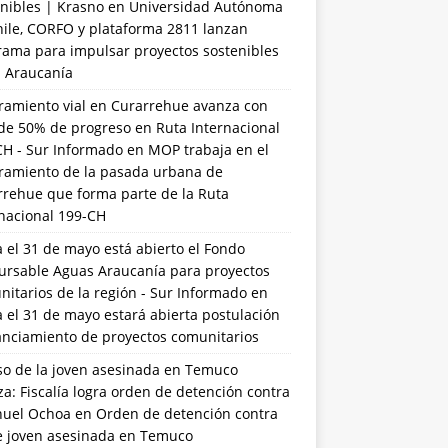
nibles | Krasno
en
Universidad Autónoma
hile, CORFO y plataforma 2811 lanzan
rama para impulsar proyectos sostenibles
a Araucanía
ramiento vial en Curarrehue avanza con
de 50% de progreso en Ruta Internacional
CH - Sur Informado
en
MOP trabaja en el
ramiento de la pasada urbana de
rrehue que forma parte de la Ruta
rnacional 199-CH
 el 31 de mayo está abierto el Fondo
ursable Aguas Araucanía para proyectos
itarios de la región - Sur Informado
en
 el 31 de mayo estará abierta postulación
anciamiento de proyectos comunitarios
so de la joven asesinada en Temuco
a: Fiscalía logra orden de detención contra
uel Ochoa
en
Orden de detención contra
de joven asesinada en Temuco