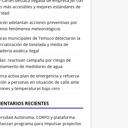
 Cartes destaca llegada de empresa Jet con
as más accesibles y mejores estándares de
ridad
ucón adelantan acciones preventivas por
imos fenómenos meteorológicos
ras municipales de Temuco detectaron la
cialización de tonelada y media de
dería asiática ilegal
das: reactivan campaña por riesgo de
elamiento de medidores de agua
rrica activa plan de emergencia y refuerza
ión a personas en situación de calle ante
zones y temperaturas bajo cero
ENTARIOS RECIENTES
ersidad Autónoma, CORFO y plataforma
 lanzan programa para impulsar proyectos