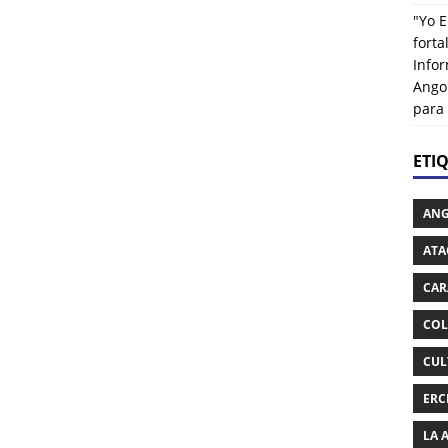
"Yo E
fort
Info
Ango
para
ETI
AN
ATA
CAR
COL
CUL
ERC
LA 