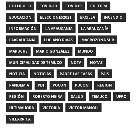
COLLIPULLI
COVID-19
COVID19
CULTURA
EDUCACIÓN
ELECCIONES2021
ERCILLA
INCENDIO
INFORMACIÓN
LA ARAUCANIA
LA ARAUCANÍA
LAARAUCANÍA
LUCIANO RIVAS
MACROZONA SUR
MAPUCHE
MARIO GONZÁLEZ
MUNDO
MUNICIPALIDAD DE TEMUCO
NOTA
NOTAS
NOTICIA
NOTICIAS
PADRE LAS CASAS
PAIS
PANDEMIA
PDI
PUCON
PUCÓN
REGION
REGIÓN
ROBERTO NEIRA
SALUD
TEMUCO
UFRO
ULTIMAHORA
VICTORIA
VICTOR MANOLI
VILLARRICA