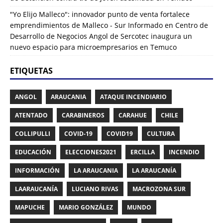
"Yo Elijo Malleco": innovador punto de venta fortalece
emprendimientos de Malleco - Sur Informado
en
Centro de
Desarrollo de Negocios Angol de Sercotec inaugura un
nuevo espacio para microempresarios en Temuco
ETIQUETAS
ANGOL
ARAUCANIA
ATAQUE INCENDIARIO
ATENTADO
CARABINEROS
CARAHUE
CHILE
COLLIPULLI
COVID-19
COVID19
CULTURA
EDUCACIÓN
ELECCIONES2021
ERCILLA
INCENDIO
INFORMACIÓN
LA ARAUCANIA
LA ARAUCANÍA
LAARAUCANÍA
LUCIANO RIVAS
MACROZONA SUR
MAPUCHE
MARIO GONZÁLEZ
MUNDO