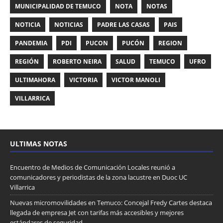
MUNICIPALIDAD DE TEMUCO
NOTA
NOTAS
NOTICIA
NOTICIAS
PADRE LAS CASAS
PAIS
PANDEMIA
PDI
PUCON
PUCÓN
REGION
REGIÓN
ROBERTO NEIRA
SALUD
TEMUCO
UFRO
ULTIMAHORA
VICTORIA
VICTOR MANOLI
VILLARRICA
ULTIMAS NOTAS
Encuentro de Medios de Comunicación Locales reunió a
comunicadores y periodistas de la zona lacustre en Duoc UC
Villarrica
Nuevas micromovilidades en Temuco: Concejal Fredy Cartes destaca
llegada de empresa Jet con tarifas más accesibles y mejores
estándares de seguridad