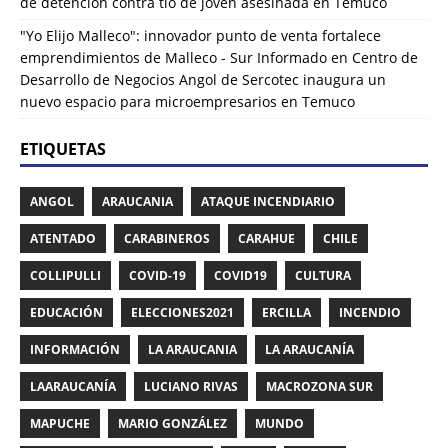
de detención contra tío de joven asesinada en Temuco
"Yo Elijo Malleco": innovador punto de venta fortalece
emprendimientos de Malleco - Sur Informado
en
Centro de
Desarrollo de Negocios Angol de Sercotec inaugura un
nuevo espacio para microempresarios en Temuco
ETIQUETAS
ANGOL
ARAUCANIA
ATAQUE INCENDIARIO
ATENTADO
CARABINEROS
CARAHUE
CHILE
COLLIPULLI
COVID-19
COVID19
CULTURA
EDUCACIÓN
ELECCIONES2021
ERCILLA
INCENDIO
INFORMACIÓN
LA ARAUCANIA
LA ARAUCANÍA
LAARAUCANÍA
LUCIANO RIVAS
MACROZONA SUR
MAPUCHE
MARIO GONZÁLEZ
MUNDO