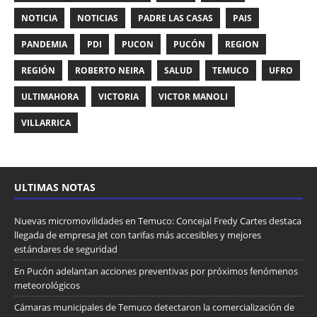
NOTICIA
NOTICIAS
PADRE LAS CASAS
PAIS
PANDEMIA
PDI
PUCON
PUCÓN
REGION
REGIÓN
ROBERTO NEIRA
SALUD
TEMUCO
UFRO
ULTIMAHORA
VICTORIA
VICTOR MANOLI
VILLARRICA
ULTIMAS NOTAS
Nuevas micromovilidades en Temuco: Concejal Fredy Cartes destaca
llegada de empresa Jet con tarifas más accesibles y mejores
estándares de seguridad
En Pucón adelantan acciones preventivas por próximos fenómenos
meteorológicos
Cámaras municipales de Temuco detectaron la comercialización de