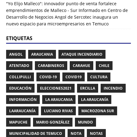
"Yo Elijo Malleco": innovador punto de venta fortalece
emprendimientos de Malleco - Sur Informado
en
Centro de
Desarrollo de Negocios Angol de Sercotec inaugura un
nuevo espacio para microempresarios en Temuco
ETIQUETAS
ANGOL
ARAUCANIA
ATAQUE INCENDIARIO
ATENTADO
CARABINEROS
CARAHUE
CHILE
COLLIPULLI
COVID-19
COVID19
CULTURA
EDUCACIÓN
ELECCIONES2021
ERCILLA
INCENDIO
INFORMACIÓN
LA ARAUCANIA
LA ARAUCANÍA
LAARAUCANÍA
LUCIANO RIVAS
MACROZONA SUR
MAPUCHE
MARIO GONZÁLEZ
MUNDO
MUNICIPALIDAD DE TEMUCO
NOTA
NOTAS