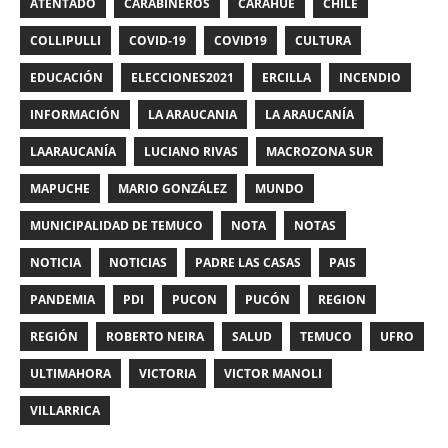
ATENTADO
CARABINEROS
CARAHUE
CHILE
COLLIPULLI
COVID-19
COVID19
CULTURA
EDUCACIÓN
ELECCIONES2021
ERCILLA
INCENDIO
INFORMACIÓN
LA ARAUCANIA
LA ARAUCANÍA
LAARAUCANÍA
LUCIANO RIVAS
MACROZONA SUR
MAPUCHE
MARIO GONZÁLEZ
MUNDO
MUNICIPALIDAD DE TEMUCO
NOTA
NOTAS
NOTICIA
NOTICIAS
PADRE LAS CASAS
PAIS
PANDEMIA
PDI
PUCON
PUCÓN
REGION
REGIÓN
ROBERTO NEIRA
SALUD
TEMUCO
UFRO
ULTIMAHORA
VICTORIA
VICTOR MANOLI
VILLARRICA