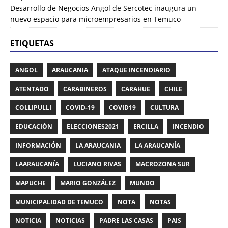
Desarrollo de Negocios Angol de Sercotec inaugura un
nuevo espacio para microempresarios en Temuco
ETIQUETAS
ANGOL
ARAUCANIA
ATAQUE INCENDIARIO
ATENTADO
CARABINEROS
CARAHUE
CHILE
COLLIPULLI
COVID-19
COVID19
CULTURA
EDUCACIÓN
ELECCIONES2021
ERCILLA
INCENDIO
INFORMACIÓN
LA ARAUCANIA
LA ARAUCANÍA
LAARAUCANÍA
LUCIANO RIVAS
MACROZONA SUR
MAPUCHE
MARIO GONZÁLEZ
MUNDO
MUNICIPALIDAD DE TEMUCO
NOTA
NOTAS
NOTICIA
NOTICIAS
PADRE LAS CASAS
PAIS