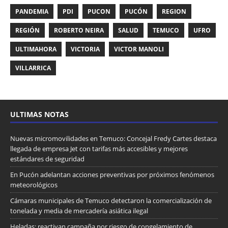
PANDEMIA
PDI
PUCON
PUCÓN
REGION
REGIÓN
ROBERTO NEIRA
SALUD
TEMUCO
UFRO
ULTIMAHORA
VICTORIA
VICTOR MANOLI
VILLARRICA
ULTIMAS NOTAS
Nuevas micromovilidades en Temuco: Concejal Fredy Cartes destaca
llegada de empresa Jet con tarifas más accesibles y mejores
estándares de seguridad
En Pucón adelantan acciones preventivas por próximos fenómenos
meteorológicos
Cámaras municipales de Temuco detectaron la comercialización de
tonelada y media de mercadería asiática ilegal
Heladas: reactivan campaña por riesgo de congelamiento de