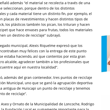
señaló además “el material se recolecta a través de una
 seleccionan, porque dentro de los distintos
es y cada material tiene un distinto fin, por ejemplo, el
n placas de revestimientos y hacen distintos tipos de
ck, los plásticos también los pican, los trituran y hacen
ipet que hace envases para frutas, todos los materiales
en un destino de reciclaje” subrayó.
legado municipal, Alexis Riquelme expresó que los
encontraban muy felices con la entrega de este punto
e se estaba haciendo, así que contentos por esta gran
tro alcalde, agradecer también a los profesionales que
cuentre aquí en nuestra localidad”.
ó, además del gran contenedor, tres puntos de reciclaje
ción Municipal, uno que se ganó la agrupación deportiva
za antigua de Huiscapi un punto de reciclaje y tenemos
nto de reciclaje”.
e Aseo y Ornato de la Municipalidad de Loncoche, Rodrigo
or la Fundación Local es sumamente importante para la