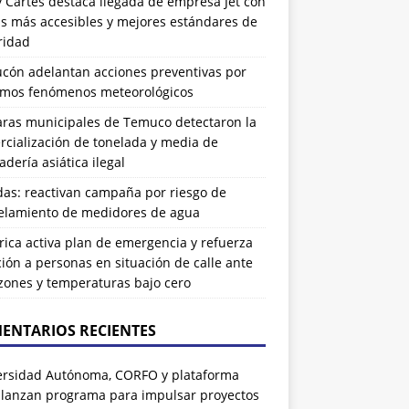
 Cartes destaca llegada de empresa Jet con
as más accesibles y mejores estándares de
ridad
ucón adelantan acciones preventivas por
imos fenómenos meteorológicos
ras municipales de Temuco detectaron la
cialización de tonelada y media de
dería asiática ilegal
das: reactivan campaña por riesgo de
elamiento de medidores de agua
rrica activa plan de emergencia y refuerza
ión a personas en situación de calle ante
zones y temperaturas bajo cero
ENTARIOS RECIENTES
ersidad Autónoma, CORFO y plataforma
 lanzan programa para impulsar proyectos