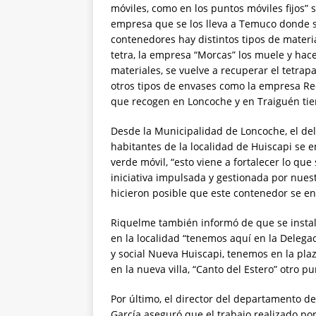
móviles, como en los puntos móviles fijos” 
empresa que se los lleva a Temuco donde se
contenedores hay distintos tipos de material
tetra, la empresa “Morcas” los muele y hace
materiales, se vuelve a recuperar el tetrapa
otros tipos de envases como la empresa Rec
que recogen en Loncoche y en Traiguén tien
Desde la Municipalidad de Loncoche, el de
habitantes de la localidad de Huiscapi se 
verde móvil, “esto viene a fortalecer lo qu
iniciativa impulsada y gestionada por nues
hicieron posible que este contenedor se en
Riquelme también informó de que se instal
en la localidad “tenemos aquí en la Delega
y social Nueva Huiscapi, tenemos en la pla
en la nueva villa, “Canto del Estero” otro pu
Por último, el director del departamento d
García aseguró que el trabajo realizado p