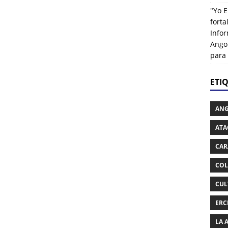
"Yo E
fort
Info
Ango
para
ETI
AN
ATA
CAR
COL
CUL
ERC
LA 