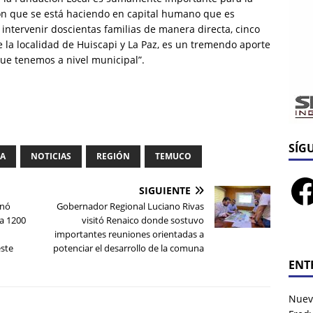
ón que se está haciendo en capital humano que es
tervenir doscientas familias de manera directa, cinco
la localidad de Huiscapi y La Paz, es un tremendo aporte
ue tenemos a nivel municipal”.
SÍG
IA
NOTICIAS
REGIÓN
TEMUCO
SIGUIENTE
onó
Gobernador Regional Luciano Rivas
 a 1200
visitó Renaico donde sostuvo
importantes reuniones orientadas a
este
potenciar el desarrollo de la comuna
ENT
Nuev