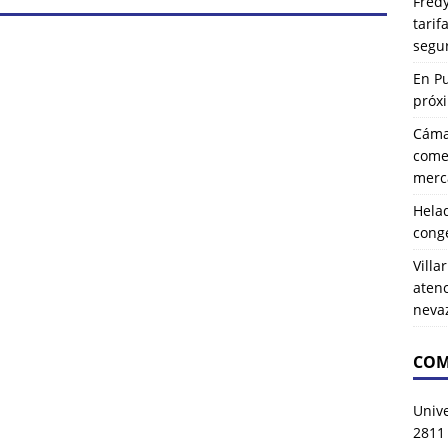
Fredy
tarif
segu
En P
próx
Cáma
comer
merca
Hela
cong
Villa
atenc
neva
COM
Univ
2811