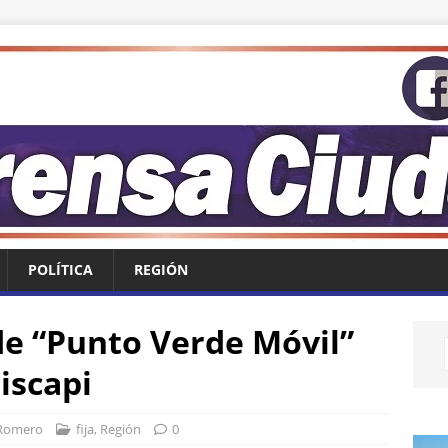
POLÍTICA
REGIÓN
de “Punto Verde Móvil”
iscapi
 Romero
fija
,
Región
0