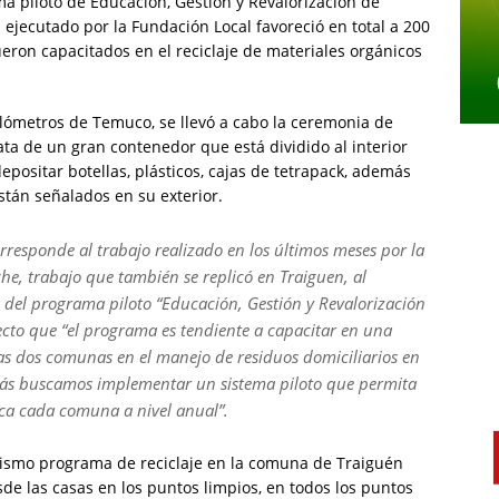
a piloto de Educación, Gestión y Revalorización de
 ejecutado por la Fundación Local favoreció en total a 200
ron capacitados en el reciclaje de materiales orgánicos
kilómetros de Temuco, se llevó a cabo la ceremonia de
ata de un gran contenedor que está dividido al interior
positar botellas, plásticos, cajas de tetrapack, además
están señalados en su exterior.
rresponde al trabajo realizado en los últimos meses por la
e, trabajo que también se replicó en Traiguen, al
 del programa piloto “Educación, Gestión y Revalorización
pecto que “el programa es tendiente a capacitar en una
tas dos comunas en el manejo de residuos domiciliarios en
más buscamos implementar un sistema piloto que permita
aca cada comuna a nivel anual”.
mismo programa de reciclaje en la comuna de Traiguén
de las casas en los puntos limpios, en todos los puntos