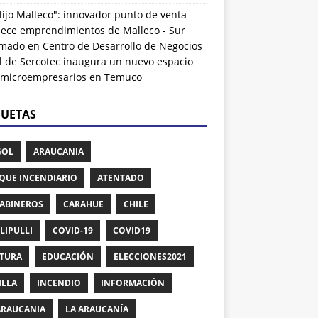
lijo Malleco": innovador punto de venta
alece emprendimientos de Malleco - Sur
rmado
en
Centro de Desarrollo de Negocios
l de Sercotec inaugura un nuevo espacio
 microempresarios en Temuco
QUETAS
GOL
ARAUCANIA
QUE INCENDIARIO
ATENTADO
ABINEROS
CARAHUE
CHILE
LIPULLI
COVID-19
COVID19
TURA
EDUCACIÓN
ELECCIONES2021
ILLA
INCENDIO
INFORMACIÓN
ARAUCANIA
LA ARAUCANÍA