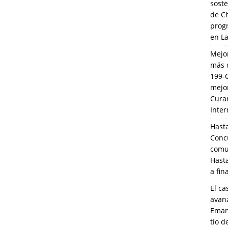
soste
de C
prog
en L
Mejo
más 
199-
mejo
Cura
Inte
Hasta
Conc
comun
Hasta
a fin
El ca
avanz
Eman
tío 