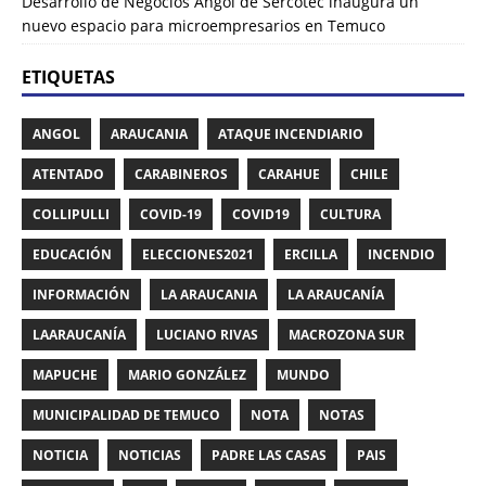
Desarrollo de Negocios Angol de Sercotec inaugura un
nuevo espacio para microempresarios en Temuco
ETIQUETAS
ANGOL
ARAUCANIA
ATAQUE INCENDIARIO
ATENTADO
CARABINEROS
CARAHUE
CHILE
COLLIPULLI
COVID-19
COVID19
CULTURA
EDUCACIÓN
ELECCIONES2021
ERCILLA
INCENDIO
INFORMACIÓN
LA ARAUCANIA
LA ARAUCANÍA
LAARAUCANÍA
LUCIANO RIVAS
MACROZONA SUR
MAPUCHE
MARIO GONZÁLEZ
MUNDO
MUNICIPALIDAD DE TEMUCO
NOTA
NOTAS
NOTICIA
NOTICIAS
PADRE LAS CASAS
PAIS