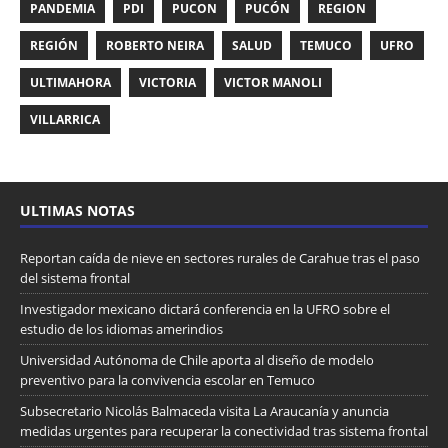
PANDEMIA
PDI
PUCON
PUCÓN
REGION
REGIÓN
ROBERTO NEIRA
SALUD
TEMUCO
UFRO
ULTIMAHORA
VICTORIA
VICTOR MANOLI
VILLARRICA
ULTIMAS NOTAS
Reportan caída de nieve en sectores rurales de Carahue tras el paso
del sistema frontal
Investigador mexicano dictará conferencia en la UFRO sobre el
estudio de los idiomas amerindios
Universidad Autónoma de Chile aporta al diseño de modelo
preventivo para la convivencia escolar en Temuco
Subsecretario Nicolás Balmaceda visita La Araucanía y anuncia
medidas urgentes para recuperar la conectividad tras sistema frontal