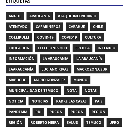
ETIQUETAS
ANGOL
ARAUCANIA
ATAQUE INCENDIARIO
ATENTADO
CARABINEROS
CARAHUE
CHILE
COLLIPULLI
COVID-19
COVID19
CULTURA
EDUCACIÓN
ELECCIONES2021
ERCILLA
INCENDIO
INFORMACIÓN
LA ARAUCANIA
LA ARAUCANÍA
LAARAUCANÍA
LUCIANO RIVAS
MACROZONA SUR
MAPUCHE
MARIO GONZÁLEZ
MUNDO
MUNICIPALIDAD DE TEMUCO
NOTA
NOTAS
NOTICIA
NOTICIAS
PADRE LAS CASAS
PAIS
PANDEMIA
PDI
PUCON
PUCÓN
REGION
REGIÓN
ROBERTO NEIRA
SALUD
TEMUCO
UFRO