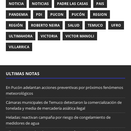
NOTICIA
NOTICIAS
PADRE LAS CASAS
PAIS
PANDEMIA
PDI
PUCON
PUCÓN
REGION
REGIÓN
ROBERTO NEIRA
SALUD
TEMUCO
UFRO
ULTIMAHORA
VICTORIA
VICTOR MANOLI
VILLARRICA
ULTIMAS NOTAS
En Pucón adelantan acciones preventivas por próximos fenómenos
meteorológicos
Cámaras municipales de Temuco detectaron la comercialización de
tonelada y media de mercadería asiática ilegal
Heladas: reactivan campaña por riesgo de congelamiento de
medidores de agua