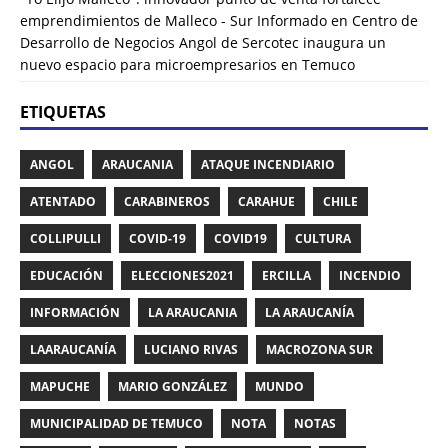
emprendimientos de Malleco - Sur Informado
en
Centro de
Desarrollo de Negocios Angol de Sercotec inaugura un
nuevo espacio para microempresarios en Temuco
ETIQUETAS
ANGOL
ARAUCANIA
ATAQUE INCENDIARIO
ATENTADO
CARABINEROS
CARAHUE
CHILE
COLLIPULLI
COVID-19
COVID19
CULTURA
EDUCACIÓN
ELECCIONES2021
ERCILLA
INCENDIO
INFORMACIÓN
LA ARAUCANIA
LA ARAUCANÍA
LAARAUCANÍA
LUCIANO RIVAS
MACROZONA SUR
MAPUCHE
MARIO GONZÁLEZ
MUNDO
MUNICIPALIDAD DE TEMUCO
NOTA
NOTAS