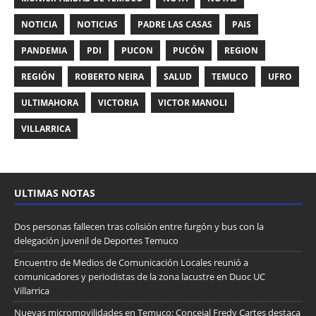
NOTICIA
NOTICIAS
PADRE LAS CASAS
PAIS
PANDEMIA
PDI
PUCON
PUCÓN
REGION
REGIÓN
ROBERTO NEIRA
SALUD
TEMUCO
UFRO
ULTIMAHORA
VICTORIA
VICTOR MANOLI
VILLARRICA
ULTIMAS NOTAS
Dos personas fallecen tras colisión entre furgón y bus con la
delegación juvenil de Deportes Temuco
Encuentro de Medios de Comunicación Locales reunió a
comunicadores y periodistas de la zona lacustre en Duoc UC
Villarrica
Nuevas micromovilidades en Temuco: Concejal Fredy Cartes destaca