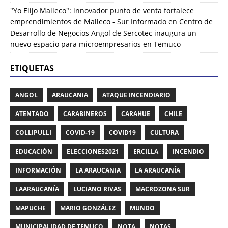
"Yo Elijo Malleco": innovador punto de venta fortalece
emprendimientos de Malleco - Sur Informado
en
Centro de
Desarrollo de Negocios Angol de Sercotec inaugura un
nuevo espacio para microempresarios en Temuco
ETIQUETAS
ANGOL
ARAUCANIA
ATAQUE INCENDIARIO
ATENTADO
CARABINEROS
CARAHUE
CHILE
COLLIPULLI
COVID-19
COVID19
CULTURA
EDUCACIÓN
ELECCIONES2021
ERCILLA
INCENDIO
INFORMACIÓN
LA ARAUCANIA
LA ARAUCANÍA
LAARAUCANÍA
LUCIANO RIVAS
MACROZONA SUR
MAPUCHE
MARIO GONZÁLEZ
MUNDO
MUNICIPALIDAD DE TEMUCO
NOTA
NOTAS