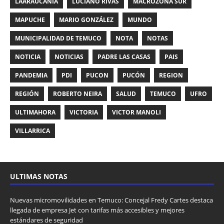
LAARAUCANÍA
LUCIANO RIVAS
MACROZONA SUR
MAPUCHE
MARIO GONZÁLEZ
MUNDO
MUNICIPALIDAD DE TEMUCO
NOTA
NOTAS
NOTICIA
NOTICIAS
PADRE LAS CASAS
PAIS
PANDEMIA
PDI
PUCON
PUCÓN
REGION
REGIÓN
ROBERTO NEIRA
SALUD
TEMUCO
UFRO
ULTIMAHORA
VICTORIA
VICTOR MANOLI
VILLARRICA
ULTIMAS NOTAS
Nuevas micromovilidades en Temuco: Concejal Fredy Cartes destaca
llegada de empresa Jet con tarifas más accesibles y mejores
estándares de seguridad