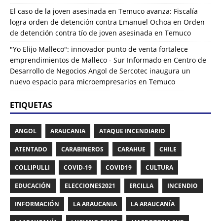
El caso de la joven asesinada en Temuco avanza: Fiscalía
logra orden de detención contra Emanuel Ochoa
en
Orden
de detención contra tío de joven asesinada en Temuco
"Yo Elijo Malleco": innovador punto de venta fortalece
emprendimientos de Malleco - Sur Informado
en
Centro de
Desarrollo de Negocios Angol de Sercotec inaugura un
nuevo espacio para microempresarios en Temuco
ETIQUETAS
ANGOL
ARAUCANIA
ATAQUE INCENDIARIO
ATENTADO
CARABINEROS
CARAHUE
CHILE
COLLIPULLI
COVID-19
COVID19
CULTURA
EDUCACIÓN
ELECCIONES2021
ERCILLA
INCENDIO
INFORMACIÓN
LA ARAUCANIA
LA ARAUCANÍA