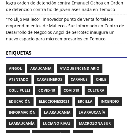
logra orden de detención contra Emanuel Ochoa
en
Orden
de detención contra tío de joven asesinada en Temuco
"Yo Elijo Malleco": innovador punto de venta fortalece
emprendimientos de Malleco - Sur Informado
en
Centro de
Desarrollo de Negocios Angol de Sercotec inaugura un
nuevo espacio para microempresarios en Temuco
ETIQUETAS
ANGOL
ARAUCANIA
ATAQUE INCENDIARIO
ATENTADO
CARABINEROS
CARAHUE
CHILE
COLLIPULLI
COVID-19
COVID19
CULTURA
EDUCACIÓN
ELECCIONES2021
ERCILLA
INCENDIO
INFORMACIÓN
LA ARAUCANIA
LA ARAUCANÍA
LAARAUCANÍA
LUCIANO RIVAS
MACROZONA SUR