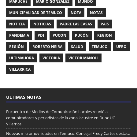
MAPUCHE
MARIO GONZÁLEZ
MUNDO
MUNICIPALIDAD DE TEMUCO
NOTA
NOTAS
NOTICIA
NOTICIAS
PADRE LAS CASAS
PAIS
PANDEMIA
PDI
PUCON
PUCÓN
REGION
REGIÓN
ROBERTO NEIRA
SALUD
TEMUCO
UFRO
ULTIMAHORA
VICTORIA
VICTOR MANOLI
VILLARRICA
ULTIMAS NOTAS
Encuentro de Medios de Comunicación Locales reunió a
comunicadores y periodistas de la zona lacustre en Duoc UC
Villarrica
Nuevas micromovilidades en Temuco: Concejal Fredy Cartes destaca