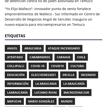
de detención contra tío de joven asesinada en Temuco
"Yo Elijo Malleco": innovador punto de venta fortalece
emprendimientos de Malleco - Sur Informado
en
Centro de
Desarrollo de Negocios Angol de Sercotec inaugura un
nuevo espacio para microempresarios en Temuco
ETIQUETAS
ANGOL
ARAUCANIA
ATAQUE INCENDIARIO
ATENTADO
CARABINEROS
CARAHUE
CHILE
COLLIPULLI
COVID-19
COVID19
CULTURA
EDUCACIÓN
ELECCIONES2021
ERCILLA
INCENDIO
INFORMACIÓN
LA ARAUCANIA
LA ARAUCANÍA
LAARAUCANÍA
LUCIANO RIVAS
MACROZONA SUR
MAPUCHE
MARIO GONZÁLEZ
MUNDO