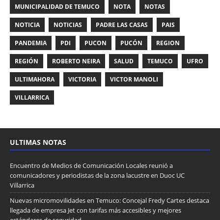
MUNICIPALIDAD DE TEMUCO
NOTA
NOTAS
NOTICIA
NOTICIAS
PADRE LAS CASAS
PAIS
PANDEMIA
PDI
PUCON
PUCÓN
REGION
REGIÓN
ROBERTO NEIRA
SALUD
TEMUCO
UFRO
ULTIMAHORA
VICTORIA
VICTOR MANOLI
VILLARRICA
ULTIMAS NOTAS
Encuentro de Medios de Comunicación Locales reunió a
comunicadores y periodistas de la zona lacustre en Duoc UC
Villarrica
Nuevas micromovilidades en Temuco: Concejal Fredy Cartes destaca
llegada de empresa Jet con tarifas más accesibles y mejores
estándares de seguridad