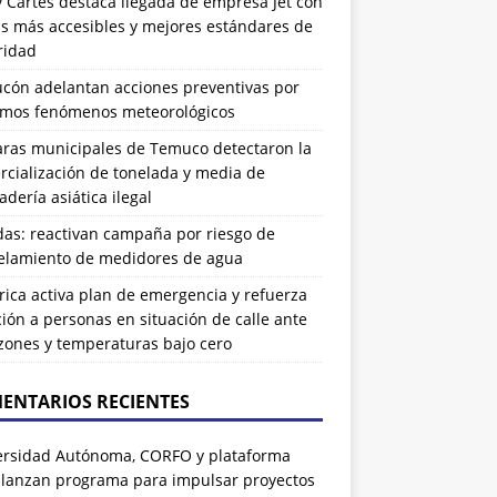
 Cartes destaca llegada de empresa Jet con
as más accesibles y mejores estándares de
ridad
ucón adelantan acciones preventivas por
imos fenómenos meteorológicos
ras municipales de Temuco detectaron la
cialización de tonelada y media de
dería asiática ilegal
das: reactivan campaña por riesgo de
elamiento de medidores de agua
rrica activa plan de emergencia y refuerza
ión a personas en situación de calle ante
zones y temperaturas bajo cero
ENTARIOS RECIENTES
ersidad Autónoma, CORFO y plataforma
 lanzan programa para impulsar proyectos