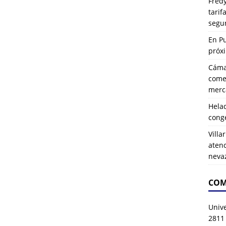
Fredy
tarif
segu
En P
próx
Cáma
comer
merca
Hela
cong
Villa
atenc
neva
COM
Univ
2811