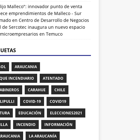
lijo Malleco": innovador punto de venta
alece emprendimientos de Malleco - Sur
rmado
en
Centro de Desarrollo de Negocios
l de Sercotec inaugura un nuevo espacio
 microempresarios en Temuco
QUETAS
GOL
ARAUCANIA
QUE INCENDIARIO
ATENTADO
ABINEROS
CARAHUE
CHILE
LIPULLI
COVID-19
COVID19
TURA
EDUCACIÓN
ELECCIONES2021
ILLA
INCENDIO
INFORMACIÓN
ARAUCANIA
LA ARAUCANÍA