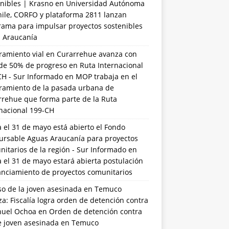
nibles | Krasno
en
Universidad Autónoma
hile, CORFO y plataforma 2811 lanzan
rama para impulsar proyectos sostenibles
a Araucanía
ramiento vial en Curarrehue avanza con
de 50% de progreso en Ruta Internacional
CH - Sur Informado
en
MOP trabaja en el
ramiento de la pasada urbana de
rrehue que forma parte de la Ruta
rnacional 199-CH
 el 31 de mayo está abierto el Fondo
ursable Aguas Araucanía para proyectos
itarios de la región - Sur Informado
en
 el 31 de mayo estará abierta postulación
anciamiento de proyectos comunitarios
so de la joven asesinada en Temuco
a: Fiscalía logra orden de detención contra
uel Ochoa
en
Orden de detención contra
de joven asesinada en Temuco