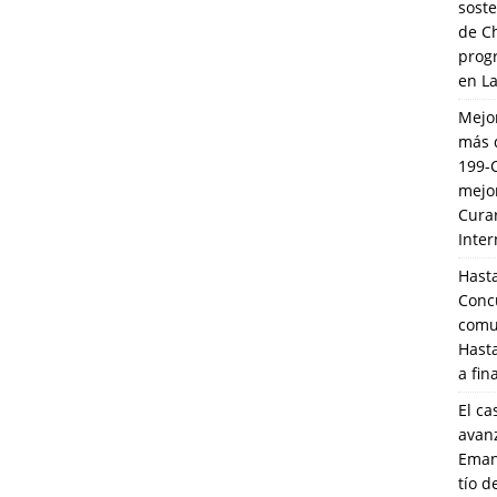
soste
de C
prog
en L
Mejo
más 
199-
mejo
Cura
Inte
Hasta
Conc
comun
Hasta
a fin
El ca
avanz
Eman
tío 