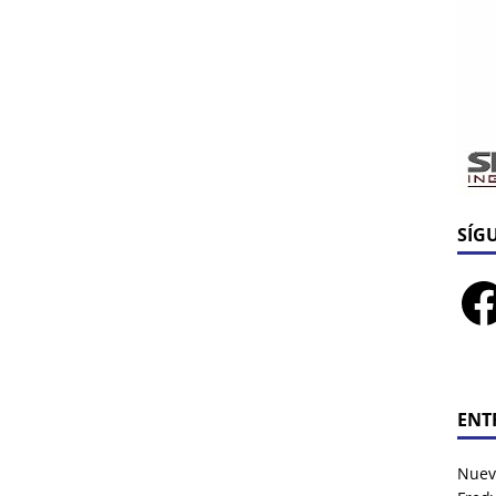
SÍG
ENT
Nuev