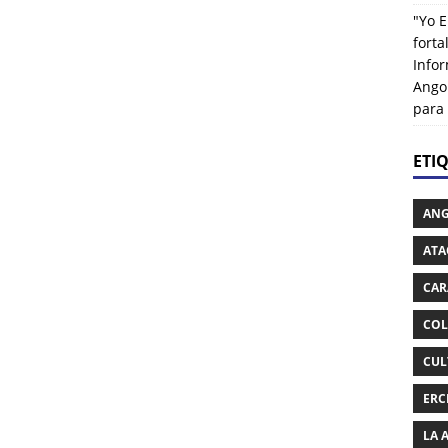
"Yo E
fort
Info
Ango
para
ETI
AN
ATA
CAR
COL
CUL
ERC
LA 