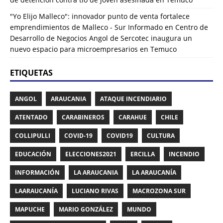
"Yo Elijo Malleco": innovador punto de venta fortalece
emprendimientos de Malleco - Sur Informado
en
Centro de
Desarrollo de Negocios Angol de Sercotec inaugura un
nuevo espacio para microempresarios en Temuco
ETIQUETAS
ANGOL
ARAUCANIA
ATAQUE INCENDIARIO
ATENTADO
CARABINEROS
CARAHUE
CHILE
COLLIPULLI
COVID-19
COVID19
CULTURA
EDUCACIÓN
ELECCIONES2021
ERCILLA
INCENDIO
INFORMACIÓN
LA ARAUCANIA
LA ARAUCANÍA
LAARAUCANÍA
LUCIANO RIVAS
MACROZONA SUR
MAPUCHE
MARIO GONZÁLEZ
MUNDO