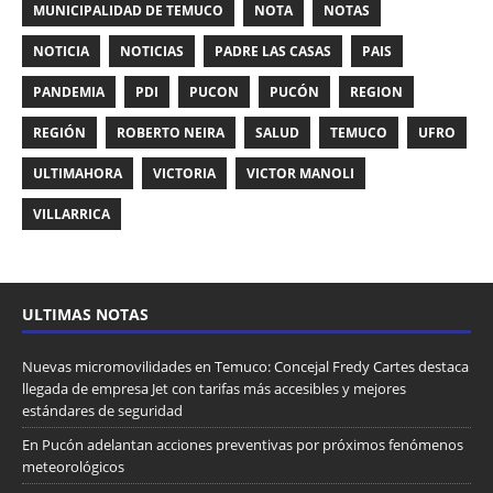
MUNICIPALIDAD DE TEMUCO
NOTA
NOTAS
NOTICIA
NOTICIAS
PADRE LAS CASAS
PAIS
PANDEMIA
PDI
PUCON
PUCÓN
REGION
REGIÓN
ROBERTO NEIRA
SALUD
TEMUCO
UFRO
ULTIMAHORA
VICTORIA
VICTOR MANOLI
VILLARRICA
ULTIMAS NOTAS
Nuevas micromovilidades en Temuco: Concejal Fredy Cartes destaca
llegada de empresa Jet con tarifas más accesibles y mejores
estándares de seguridad
En Pucón adelantan acciones preventivas por próximos fenómenos
meteorológicos