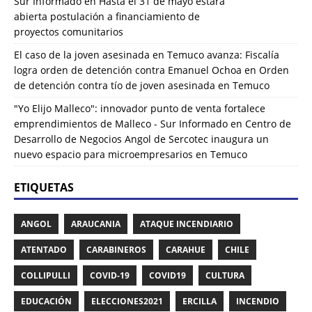
Sur Informado
en
Hasta el 31 de mayo estará
abierta postulación a financiamiento de
proyectos comunitarios
El caso de la joven asesinada en Temuco avanza: Fiscalía
logra orden de detención contra Emanuel Ochoa
en
Orden
de detención contra tío de joven asesinada en Temuco
"Yo Elijo Malleco": innovador punto de venta fortalece
emprendimientos de Malleco - Sur Informado
en
Centro de
Desarrollo de Negocios Angol de Sercotec inaugura un
nuevo espacio para microempresarios en Temuco
ETIQUETAS
ANGOL
ARAUCANIA
ATAQUE INCENDIARIO
ATENTADO
CARABINEROS
CARAHUE
CHILE
COLLIPULLI
COVID-19
COVID19
CULTURA
EDUCACIÓN
ELECCIONES2021
ERCILLA
INCENDIO