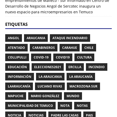
emprendimientos de Malleco - Sur Informado
en
Centro de
Desarrollo de Negocios Angol de Sercotec inaugura un
nuevo espacio para microempresarios en Temuco
ETIQUETAS
ANGOL
ARAUCANIA
ATAQUE INCENDIARIO
ATENTADO
CARABINEROS
CARAHUE
CHILE
COLLIPULLI
COVID-19
COVID19
CULTURA
EDUCACIÓN
ELECCIONES2021
ERCILLA
INCENDIO
INFORMACIÓN
LA ARAUCANIA
LA ARAUCANÍA
LAARAUCANÍA
LUCIANO RIVAS
MACROZONA SUR
MAPUCHE
MARIO GONZÁLEZ
MUNDO
MUNICIPALIDAD DE TEMUCO
NOTA
NOTAS
NOTICIA
NOTICIAS
PADRE LAS CASAS
PAIS