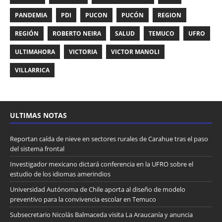
PANDEMIA
PDI
PUCON
PUCÓN
REGION
REGIÓN
ROBERTO NEIRA
SALUD
TEMUCO
UFRO
ULTIMAHORA
VICTORIA
VICTOR MANOLI
VILLARRICA
ULTIMAS NOTAS
Reportan caída de nieve en sectores rurales de Carahue tras el paso
del sistema frontal
Investigador mexicano dictará conferencia en la UFRO sobre el
estudio de los idiomas amerindios
Universidad Autónoma de Chile aporta al diseño de modelo
preventivo para la convivencia escolar en Temuco
Subsecretario Nicolás Balmaceda visita La Araucanía y anuncia