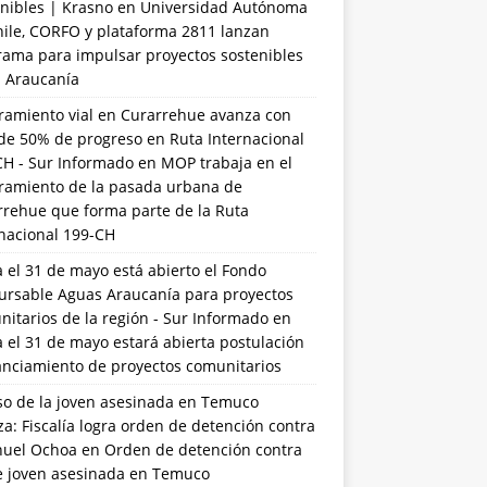
nibles | Krasno
en
Universidad Autónoma
hile, CORFO y plataforma 2811 lanzan
rama para impulsar proyectos sostenibles
a Araucanía
ramiento vial en Curarrehue avanza con
de 50% de progreso en Ruta Internacional
CH - Sur Informado
en
MOP trabaja en el
ramiento de la pasada urbana de
rrehue que forma parte de la Ruta
rnacional 199-CH
 el 31 de mayo está abierto el Fondo
ursable Aguas Araucanía para proyectos
itarios de la región - Sur Informado
en
 el 31 de mayo estará abierta postulación
anciamiento de proyectos comunitarios
so de la joven asesinada en Temuco
a: Fiscalía logra orden de detención contra
uel Ochoa
en
Orden de detención contra
de joven asesinada en Temuco