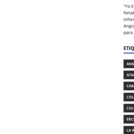
"Yo E
fort
Info
Ango
para
ETI
AN
ATA
CAR
COL
CUL
ERC
LA 