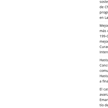
soste
de C
prog
en L
Mejo
más 
199-
mejo
Cura
Inte
Hasta
Conc
comun
Hasta
a fin
El ca
avanz
Eman
tío 