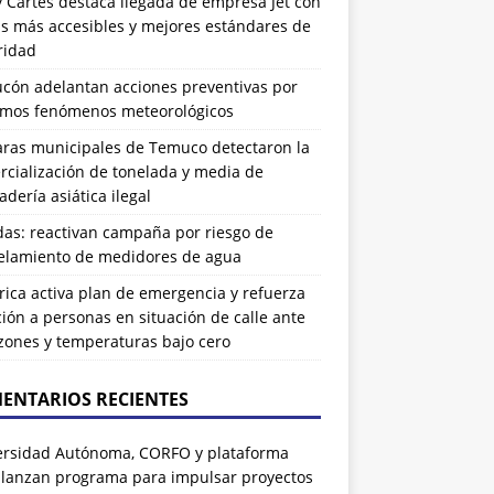
 Cartes destaca llegada de empresa Jet con
as más accesibles y mejores estándares de
ridad
ucón adelantan acciones preventivas por
imos fenómenos meteorológicos
ras municipales de Temuco detectaron la
cialización de tonelada y media de
dería asiática ilegal
das: reactivan campaña por riesgo de
elamiento de medidores de agua
rrica activa plan de emergencia y refuerza
ión a personas en situación de calle ante
zones y temperaturas bajo cero
ENTARIOS RECIENTES
ersidad Autónoma, CORFO y plataforma
 lanzan programa para impulsar proyectos