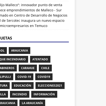
lijo Malleco": innovador punto de venta
alece emprendimientos de Malleco - Sur
rmado
en
Centro de Desarrollo de Negocios
l de Sercotec inaugura un nuevo espacio
 microempresarios en Temuco
QUETAS
GOL
ARAUCANIA
QUE INCENDIARIO
ATENTADO
ABINEROS
CARAHUE
CHILE
LIPULLI
COVID-19
COVID19
TURA
EDUCACIÓN
ELECCIONES2021
ILLA
INCENDIO
INFORMACIÓN
ARAUCANIA
LA ARAUCANÍA