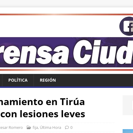
POLÍTICA
REGIÓN
anamiento en Tirúa
 con lesiones leves
esar Romero
fija
,
Última Hora
0