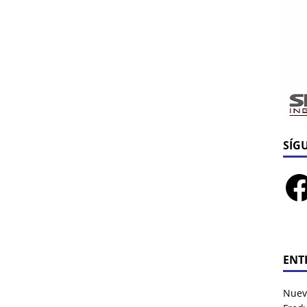
SÍG
ENT
Nuev