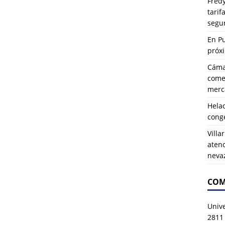
Fredy
tarif
segu
En P
próx
Cáma
comer
merca
Hela
cong
Villa
atenc
neva
COM
Univ
2811