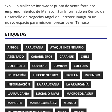
"Yo Elijo Malleco": innovador punto de venta fortalece
emprendimientos de Malleco - Sur Informado
en
Centro de
Desarrollo de Negocios Angol de Sercotec inaugura un
nuevo espacio para microempresarios en Temuco
ETIQUETAS
ANGOL
ARAUCANIA
ATAQUE INCENDIARIO
ATENTADO
CARABINEROS
CARAHUE
CHILE
COLLIPULLI
COVID-19
COVID19
CULTURA
EDUCACIÓN
ELECCIONES2021
ERCILLA
INCENDIO
INFORMACIÓN
LA ARAUCANIA
LA ARAUCANÍA
LAARAUCANÍA
LUCIANO RIVAS
MACROZONA SUR
MAPUCHE
MARIO GONZÁLEZ
MUNDO