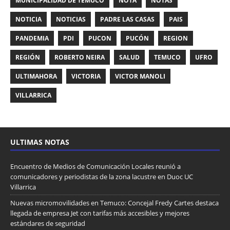
MUNICIPALIDAD DE TEMUCO
NOTA
NOTAS
NOTICIA
NOTICIAS
PADRE LAS CASAS
PAIS
PANDEMIA
PDI
PUCON
PUCÓN
REGION
REGIÓN
ROBERTO NEIRA
SALUD
TEMUCO
UFRO
ULTIMAHORA
VICTORIA
VICTOR MANOLI
VILLARRICA
ULTIMAS NOTAS
Encuentro de Medios de Comunicación Locales reunió a
comunicadores y periodistas de la zona lacustre en Duoc UC
Villarrica
Nuevas micromovilidades en Temuco: Concejal Fredy Cartes destaca
llegada de empresa Jet con tarifas más accesibles y mejores
estándares de seguridad