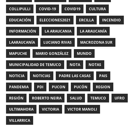
COLLIPULLI
COVID-19
COVID19
CULTURA
EDUCACIÓN
ELECCIONES2021
ERCILLA
INCENDIO
INFORMACIÓN
LA ARAUCANIA
LA ARAUCANÍA
LAARAUCANÍA
LUCIANO RIVAS
MACROZONA SUR
MAPUCHE
MARIO GONZÁLEZ
MUNDO
MUNICIPALIDAD DE TEMUCO
NOTA
NOTAS
NOTICIA
NOTICIAS
PADRE LAS CASAS
PAIS
PANDEMIA
PDI
PUCON
PUCÓN
REGION
REGIÓN
ROBERTO NEIRA
SALUD
TEMUCO
UFRO
ULTIMAHORA
VICTORIA
VICTOR MANOLI
VILLARRICA