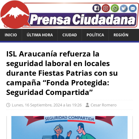
INICIO
ÚLTIMA HORA
CIUDAD
POLÍTICA
REGIÓN
ISL Araucanía refuerza la
seguridad laboral en locales
durante Fiestas Patrias con su
campaña “Fonda Protegida:
Seguridad Compartida”
Lunes, 16 Septiembre, 2024 a las 19:26
Cesar Romero