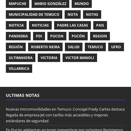
MAPUCHE
MARIO GONZÁLEZ
MUNDO
MUNICIPALIDAD DE TEMUCO
NOTA
NOTAS
NOTICIA
NOTICIAS
PADRE LAS CASAS
PAIS
PANDEMIA
PDI
PUCON
PUCÓN
REGION
REGIÓN
ROBERTO NEIRA
SALUD
TEMUCO
UFRO
ULTIMAHORA
VICTORIA
VICTOR MANOLI
VILLARRICA
ULTIMAS NOTAS
Nuevas micromovilidades en Temuco: Concejal Fredy Cartes destaca
llegada de empresa Jet con tarifas más accesibles y mejores
estándares de seguridad
En Pucón adelantan acciones preventivas por próximos fenómenos