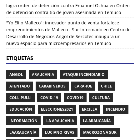
logra orden de detención contra Emanuel Ochoa
en
Orden
de detención contra tío de joven asesinada en Temuco
"Yo Elijo Malleco": innovador punto de venta fortalece
emprendimientos de Malleco - Sur Informado
en
Centro de
Desarrollo de Negocios Angol de Sercotec inaugura un
nuevo espacio para microempresarios en Temuco
ETIQUETAS
ANGOL
ARAUCANIA
ATAQUE INCENDIARIO
ATENTADO
CARABINEROS
CARAHUE
CHILE
COLLIPULLI
COVID-19
COVID19
CULTURA
EDUCACIÓN
ELECCIONES2021
ERCILLA
INCENDIO
INFORMACIÓN
LA ARAUCANIA
LA ARAUCANÍA
LAARAUCANÍA
LUCIANO RIVAS
MACROZONA SUR