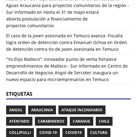
Aguas Araucanía para proyectos comunitarios de la región -
Sur Informado
en
Hasta el 31 de mayo estará
abierta postulación a financiamiento de
proyectos comunitarios
El caso de la joven asesinada en Temuco avanza: Fiscalía
logra orden de detención contra Emanuel Ochoa
en
Orden
de detención contra tío de joven asesinada en Temuco
"Yo Elijo Malleco": innovador punto de venta fortalece
emprendimientos de Malleco - Sur Informado
en
Centro de
Desarrollo de Negocios Angol de Sercotec inaugura un
nuevo espacio para microempresarios en Temuco
ETIQUETAS
ANGOL
ARAUCANIA
ATAQUE INCENDIARIO
ATENTADO
CARABINEROS
CARAHUE
CHILE
COLLIPULLI
COVID-19
COVID19
CULTURA