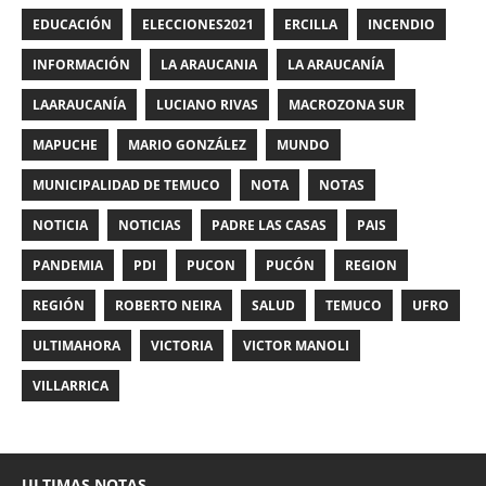
EDUCACIÓN
ELECCIONES2021
ERCILLA
INCENDIO
INFORMACIÓN
LA ARAUCANIA
LA ARAUCANÍA
LAARAUCANÍA
LUCIANO RIVAS
MACROZONA SUR
MAPUCHE
MARIO GONZÁLEZ
MUNDO
MUNICIPALIDAD DE TEMUCO
NOTA
NOTAS
NOTICIA
NOTICIAS
PADRE LAS CASAS
PAIS
PANDEMIA
PDI
PUCON
PUCÓN
REGION
REGIÓN
ROBERTO NEIRA
SALUD
TEMUCO
UFRO
ULTIMAHORA
VICTORIA
VICTOR MANOLI
VILLARRICA
ULTIMAS NOTAS