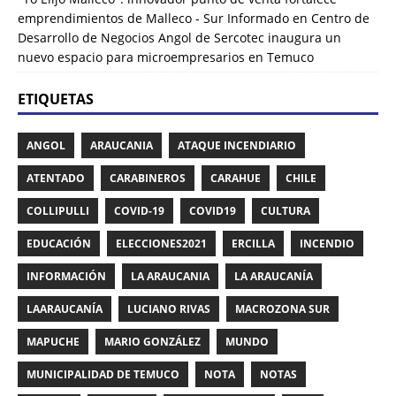
emprendimientos de Malleco - Sur Informado
en
Centro de
Desarrollo de Negocios Angol de Sercotec inaugura un
nuevo espacio para microempresarios en Temuco
ETIQUETAS
ANGOL
ARAUCANIA
ATAQUE INCENDIARIO
ATENTADO
CARABINEROS
CARAHUE
CHILE
COLLIPULLI
COVID-19
COVID19
CULTURA
EDUCACIÓN
ELECCIONES2021
ERCILLA
INCENDIO
INFORMACIÓN
LA ARAUCANIA
LA ARAUCANÍA
LAARAUCANÍA
LUCIANO RIVAS
MACROZONA SUR
MAPUCHE
MARIO GONZÁLEZ
MUNDO
MUNICIPALIDAD DE TEMUCO
NOTA
NOTAS