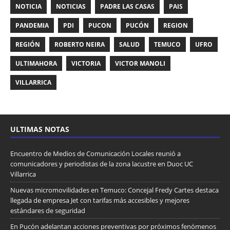
NOTICIA
NOTICIAS
PADRE LAS CASAS
PAIS
PANDEMIA
PDI
PUCON
PUCÓN
REGION
REGIÓN
ROBERTO NEIRA
SALUD
TEMUCO
UFRO
ULTIMAHORA
VICTORIA
VICTOR MANOLI
VILLARRICA
ULTIMAS NOTAS
Encuentro de Medios de Comunicación Locales reunió a
comunicadores y periodistas de la zona lacustre en Duoc UC
Villarrica
Nuevas micromovilidades en Temuco: Concejal Fredy Cartes destaca
llegada de empresa Jet con tarifas más accesibles y mejores
estándares de seguridad
En Pucón adelantan acciones preventivas por próximos fenómenos