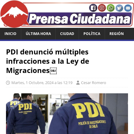
INICIO
ÚLTIMA HORA
CIUDAD
POLÍTICA
REGIÓN
PDI denunció múltiples
infracciones a la Ley de
Migraciones￼
Martes, 1 Octubre, 2024 a las 12:19
Cesar Romero