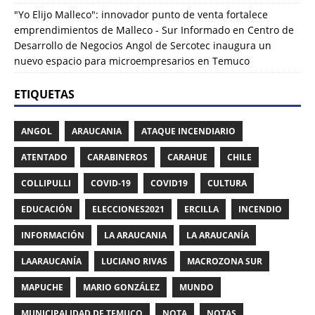
"Yo Elijo Malleco": innovador punto de venta fortalece
emprendimientos de Malleco - Sur Informado
en
Centro de
Desarrollo de Negocios Angol de Sercotec inaugura un
nuevo espacio para microempresarios en Temuco
ETIQUETAS
ANGOL
ARAUCANIA
ATAQUE INCENDIARIO
ATENTADO
CARABINEROS
CARAHUE
CHILE
COLLIPULLI
COVID-19
COVID19
CULTURA
EDUCACIÓN
ELECCIONES2021
ERCILLA
INCENDIO
INFORMACIÓN
LA ARAUCANIA
LA ARAUCANÍA
LAARAUCANÍA
LUCIANO RIVAS
MACROZONA SUR
MAPUCHE
MARIO GONZÁLEZ
MUNDO
MUNICIPALIDAD DE TEMUCO
NOTA
NOTAS