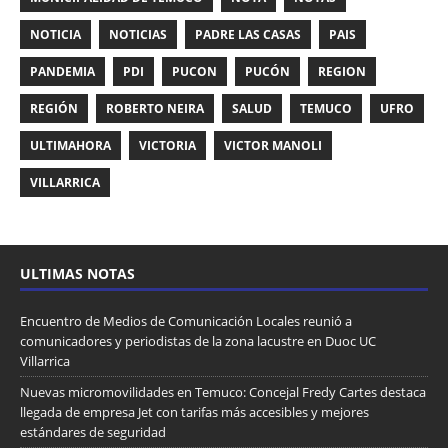
NOTICIA
NOTICIAS
PADRE LAS CASAS
PAIS
PANDEMIA
PDI
PUCON
PUCÓN
REGION
REGIÓN
ROBERTO NEIRA
SALUD
TEMUCO
UFRO
ULTIMAHORA
VICTORIA
VICTOR MANOLI
VILLARRICA
ULTIMAS NOTAS
Encuentro de Medios de Comunicación Locales reunió a
comunicadores y periodistas de la zona lacustre en Duoc UC
Villarrica
Nuevas micromovilidades en Temuco: Concejal Fredy Cartes destaca
llegada de empresa Jet con tarifas más accesibles y mejores
estándares de seguridad