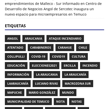
emprendimientos de Malleco - Sur Informado
en
Centro de
Desarrollo de Negocios Angol de Sercotec inaugura un
nuevo espacio para microempresarios en Temuco
ETIQUETAS
ANGOL
ARAUCANIA
ATAQUE INCENDIARIO
ATENTADO
CARABINEROS
CARAHUE
CHILE
COLLIPULLI
COVID-19
COVID19
CULTURA
EDUCACIÓN
ELECCIONES2021
ERCILLA
INCENDIO
INFORMACIÓN
LA ARAUCANIA
LA ARAUCANÍA
LAARAUCANÍA
LUCIANO RIVAS
MACROZONA SUR
MAPUCHE
MARIO GONZÁLEZ
MUNDO
MUNICIPALIDAD DE TEMUCO
NOTA
NOTAS