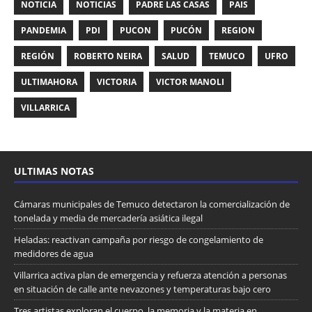
NOTICIA
NOTICIAS
PADRE LAS CASAS
PAIS
PANDEMIA
PDI
PUCON
PUCÓN
REGION
REGIÓN
ROBERTO NEIRA
SALUD
TEMUCO
UFRO
ULTIMAHORA
VICTORIA
VICTOR MANOLI
VILLARRICA
ULTIMAS NOTAS
Cámaras municipales de Temuco detectaron la comercialización de
tonelada y media de mercadería asiática ilegal
Heladas: reactivan campaña por riesgo de congelamiento de
medidores de agua
Villarrica activa plan de emergencia y refuerza atención a personas
en situación de calle ante nevazones y temperaturas bajo cero
Tres artistas exploran el cuerpo, la memoria y la materia en