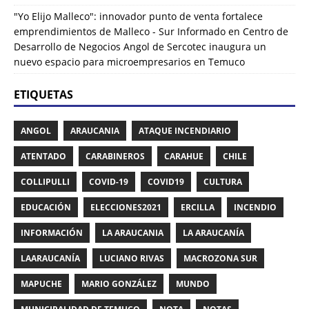
"Yo Elijo Malleco": innovador punto de venta fortalece
emprendimientos de Malleco - Sur Informado
en
Centro de
Desarrollo de Negocios Angol de Sercotec inaugura un
nuevo espacio para microempresarios en Temuco
ETIQUETAS
ANGOL
ARAUCANIA
ATAQUE INCENDIARIO
ATENTADO
CARABINEROS
CARAHUE
CHILE
COLLIPULLI
COVID-19
COVID19
CULTURA
EDUCACIÓN
ELECCIONES2021
ERCILLA
INCENDIO
INFORMACIÓN
LA ARAUCANIA
LA ARAUCANÍA
LAARAUCANÍA
LUCIANO RIVAS
MACROZONA SUR
MAPUCHE
MARIO GONZÁLEZ
MUNDO