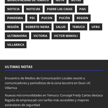
MUNICIPALIDAD DE TEMUCO
NOTA
NOTAS
NOTICIA
NOTICIAS
PADRE LAS CASAS
PAIS
PANDEMIA
PDI
PUCON
PUCÓN
REGION
REGIÓN
ROBERTO NEIRA
SALUD
TEMUCO
UFRO
ULTIMAHORA
VICTORIA
VICTOR MANOLI
VILLARRICA
ULTIMAS NOTAS
Encuentro de Medios de Comunicación Locales reunió a
comunicadores y periodistas de la zona lacustre en Duoc UC
Villarrica
Nuevas micromovilidades en Temuco: Concejal Fredy Cartes destaca
llegada de empresa Jet con tarifas más accesibles y mejores
estándares de seguridad