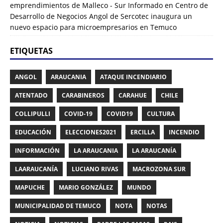
emprendimientos de Malleco - Sur Informado
en
Centro de
Desarrollo de Negocios Angol de Sercotec inaugura un
nuevo espacio para microempresarios en Temuco
ETIQUETAS
ANGOL
ARAUCANIA
ATAQUE INCENDIARIO
ATENTADO
CARABINEROS
CARAHUE
CHILE
COLLIPULLI
COVID-19
COVID19
CULTURA
EDUCACIÓN
ELECCIONES2021
ERCILLA
INCENDIO
INFORMACIÓN
LA ARAUCANIA
LA ARAUCANÍA
LAARAUCANÍA
LUCIANO RIVAS
MACROZONA SUR
MAPUCHE
MARIO GONZÁLEZ
MUNDO
MUNICIPALIDAD DE TEMUCO
NOTA
NOTAS