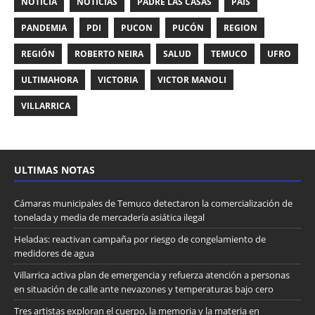
NOTICIA
NOTICIAS
PADRE LAS CASAS
PAIS
PANDEMIA
PDI
PUCON
PUCÓN
REGION
REGIÓN
ROBERTO NEIRA
SALUD
TEMUCO
UFRO
ULTIMAHORA
VICTORIA
VICTOR MANOLI
VILLARRICA
ULTIMAS NOTAS
Cámaras municipales de Temuco detectaron la comercialización de
tonelada y media de mercadería asiática ilegal
Heladas: reactivan campaña por riesgo de congelamiento de
medidores de agua
Villarrica activa plan de emergencia y refuerza atención a personas
en situación de calle ante nevazones y temperaturas bajo cero
Tres artistas exploran el cuerpo, la memoria y la materia en