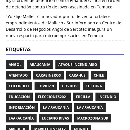
logra orden de detención contra Emanuel Ochoa
en
Orden
de detención contra tío de joven asesinada en Temuco
"Yo Elijo Malleco": innovador punto de venta fortalece
emprendimientos de Malleco - Sur Informado
en
Centro de
Desarrollo de Negocios Angol de Sercotec inaugura un
nuevo espacio para microempresarios en Temuco
ETIQUETAS
ANGOL
ARAUCANIA
ATAQUE INCENDIARIO
ATENTADO
CARABINEROS
CARAHUE
CHILE
COLLIPULLI
COVID-19
COVID19
CULTURA
EDUCACIÓN
ELECCIONES2021
ERCILLA
INCENDIO
INFORMACIÓN
LA ARAUCANIA
LA ARAUCANÍA
LAARAUCANÍA
LUCIANO RIVAS
MACROZONA SUR
MAPUCHE
MARIO GONZÁLEZ
MUNDO