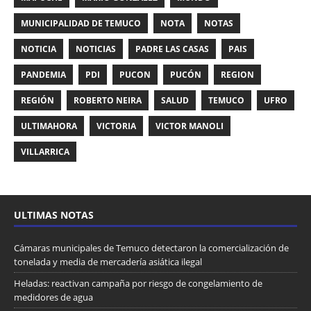
MUNICIPALIDAD DE TEMUCO
NOTA
NOTAS
NOTICIA
NOTICIAS
PADRE LAS CASAS
PAIS
PANDEMIA
PDI
PUCON
PUCÓN
REGION
REGIÓN
ROBERTO NEIRA
SALUD
TEMUCO
UFRO
ULTIMAHORA
VICTORIA
VICTOR MANOLI
VILLARRICA
ULTIMAS NOTAS
Cámaras municipales de Temuco detectaron la comercialización de
tonelada y media de mercadería asiática ilegal
Heladas: reactivan campaña por riesgo de congelamiento de
medidores de agua